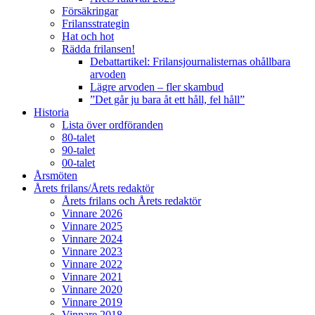
Försäkringar
Frilansstrategin
Hat och hot
Rädda frilansen!
Debattartikel: Frilansjournalisternas ohållbara
arvoden
Lägre arvoden – fler skambud
”Det går ju bara åt ett håll, fel håll”
Historia
Lista över ordföranden
80-talet
90-talet
00-talet
Årsmöten
Årets frilans/Årets redaktör
Årets frilans och Årets redaktör
Vinnare 2026
Vinnare 2025
Vinnare 2024
Vinnare 2023
Vinnare 2022
Vinnare 2021
Vinnare 2020
Vinnare 2019
Vinnare 2018