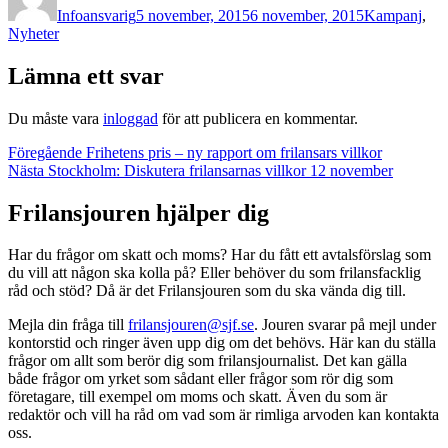
Infoansvarig
5 november, 2015
6 november, 2015
Kampanj
,
Nyheter
Lämna ett svar
Du måste vara
inloggad
för att publicera en kommentar.
Inläggsnavigering
Föregående
Föregående
Frihetens pris – ny rapport om frilansars villkor
Nästa
inlägg:
Nästa
Stockholm: Diskutera frilansarnas villkor 12 november
inlägg:
Frilansjouren hjälper dig
Har du frågor om skatt och moms? Har du fått ett avtalsförslag som
du vill att någon ska kolla på? Eller behöver du som frilansfacklig
råd och stöd? Då är det Frilansjouren som du ska vända dig till.
Mejla din fråga till
frilansjouren@sjf.se
. Jouren svarar på mejl under
kontorstid och ringer även upp dig om det behövs. Här kan du ställa
frågor om allt som berör dig som frilansjournalist. Det kan gälla
både frågor om yrket som sådant eller frågor som rör dig som
företagare, till exempel om moms och skatt. Även du som är
redaktör och vill ha råd om vad som är rimliga arvoden kan kontakta
oss.