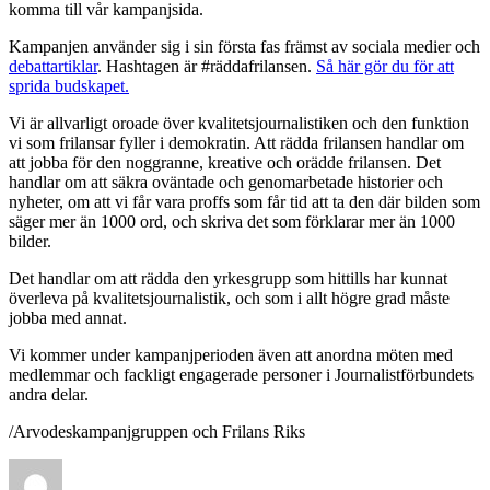
komma till vår kampanjsida.
Kampanjen använder sig i sin första fas främst av sociala medier och
debattartiklar
. Hashtagen är #räddafrilansen.
Så här gör du för att
sprida budskapet.
Vi är allvarligt oroade över kvalitetsjournalistiken och den funktion
vi som frilansar fyller i demokratin. Att rädda frilansen handlar om
att jobba för den noggranne, kreative och orädde frilansen. Det
handlar om att säkra oväntade och genomarbetade historier och
nyheter, om att vi får vara proffs som får tid att ta den där bilden som
säger mer än 1000 ord, och skriva det som förklarar mer än 1000
bilder.
Det handlar om att rädda den yrkesgrupp som hittills har kunnat
överleva på kvalitetsjournalistik, och som i allt högre grad måste
jobba med annat.
Vi kommer under kampanjperioden även att anordna möten med
medlemmar och fackligt engagerade personer i Journalistförbundets
andra delar.
/Arvodeskampanjgruppen och Frilans Riks
Författare
Publicerat
Kategorier
den