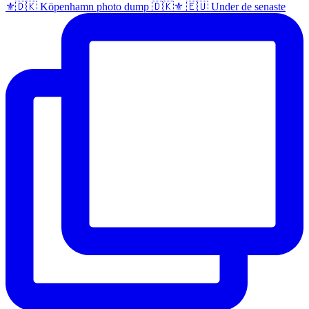
⚜️🇩🇰 Köpenhamn photo dump 🇩🇰⚜️ 🇪🇺 Under de senaste