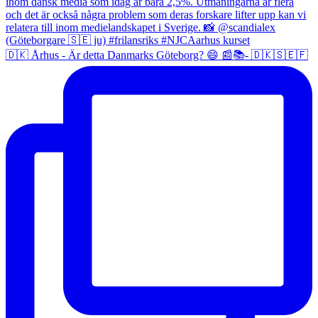
🇩🇰 Århus - Är detta Danmarks Göteborg? 😄 📰📚- 🇩🇰🇸🇪🇫