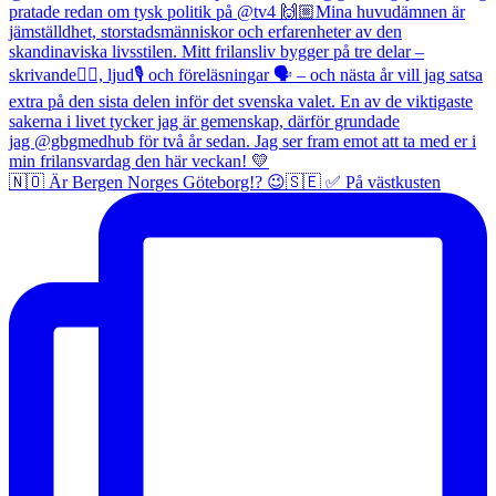
🇳🇴 Är Bergen Norges Göteborg!? 😉🇸🇪 ✅ På västkusten