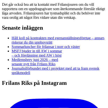
Det går också bra att ta kontakt med Frilansjouren om du vill
rapportera om en uppdragsgivare som återkommande föreslår riktigt
låga arvoden. Frilansjouren har tystnadsplikt och du behöver inte
vara orolig att något förs vidare utan din vetskap.
Senaste inläggen
Håll koll på kontrakten med egenanställningsföretag – annars
riskerar du din upphovsrätt
Sommarluncher för frilansar i norr och väster
MSFJ bjuder in till AW i sommar
– och föreläsning med AW i höst
Medlemsbrev juni 2026 – med
senaste nytt från Frilans Riks
Journalistförbundet med i projektet med att ta fram svensk
språkmodell
Frilans Riks på Instagram