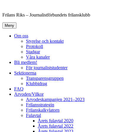
Hoppa
till
Frilans Riks – Journalistförbundets frilansklubb
innehåll
Meny
Om oss
Styrelse och kontakt
Protokoll
Stadgar
Våra kanaler
Bli medlem!
För journaliststudenter
Sektionerna
Transparensgruppen
Klubbidrag
FAQ
Arvoden/Vilkor
Arvodeskampanjen 2021–2023
Frilansstrategin
Frilanskalkylatorn
Fulavtal
Årets fulavtal 2020
Årets fulavtal 2022
Årets fulavtal 2023