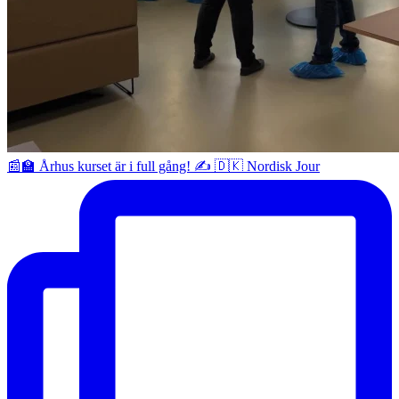
📰🏫 Århus kurset är i full gång! ✍️ 🇩🇰 Nordisk Jour