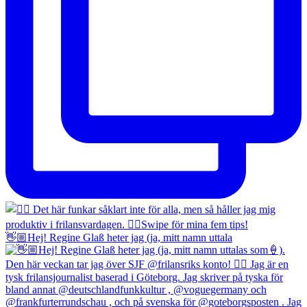
👋🏼Hej! Regine Glaß heter jag (ja, mitt namn uttala