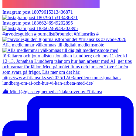
Instagram post 18079615313436871
Instagram post 18366246949202895
#arvodesguiden #journalistförbundet #frilansriks #
Alla medlemmar välkomnas till digitalt medlemsmöte
⛴️ Min (@glassreginemedia ) take-over av #frilansr