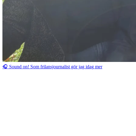
🎧 Sound on! Som frilansjournalist gör jag idag mer