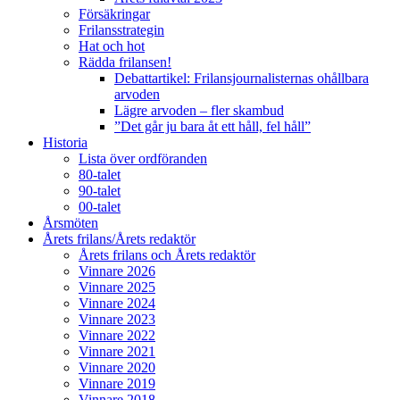
Försäkringar
Frilansstrategin
Hat och hot
Rädda frilansen!
Debattartikel: Frilansjournalisternas ohållbara
arvoden
Lägre arvoden – fler skambud
”Det går ju bara åt ett håll, fel håll”
Historia
Lista över ordföranden
80-talet
90-talet
00-talet
Årsmöten
Årets frilans/Årets redaktör
Årets frilans och Årets redaktör
Vinnare 2026
Vinnare 2025
Vinnare 2024
Vinnare 2023
Vinnare 2022
Vinnare 2021
Vinnare 2020
Vinnare 2019
Vinnare 2018