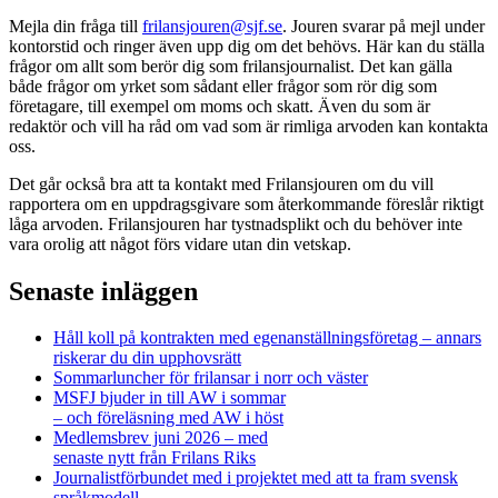
Mejla din fråga till
frilansjouren@sjf.se
. Jouren svarar på mejl under
kontorstid och ringer även upp dig om det behövs. Här kan du ställa
frågor om allt som berör dig som frilansjournalist. Det kan gälla
både frågor om yrket som sådant eller frågor som rör dig som
företagare, till exempel om moms och skatt. Även du som är
redaktör och vill ha råd om vad som är rimliga arvoden kan kontakta
oss.
Det går också bra att ta kontakt med Frilansjouren om du vill
rapportera om en uppdragsgivare som återkommande föreslår riktigt
låga arvoden. Frilansjouren har tystnadsplikt och du behöver inte
vara orolig att något förs vidare utan din vetskap.
Senaste inläggen
Håll koll på kontrakten med egenanställningsföretag – annars
riskerar du din upphovsrätt
Sommarluncher för frilansar i norr och väster
MSFJ bjuder in till AW i sommar
– och föreläsning med AW i höst
Medlemsbrev juni 2026 – med
senaste nytt från Frilans Riks
Journalistförbundet med i projektet med att ta fram svensk
språkmodell