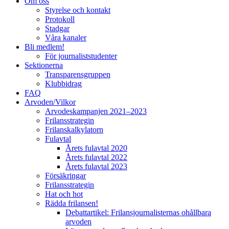
Om oss
Styrelse och kontakt
Protokoll
Stadgar
Våra kanaler
Bli medlem!
För journaliststudenter
Sektionerna
Transparensgruppen
Klubbidrag
FAQ
Arvoden/Vilkor
Arvodeskampanjen 2021–2023
Frilansstrategin
Frilanskalkylatorn
Fulavtal
Årets fulavtal 2020
Årets fulavtal 2022
Årets fulavtal 2023
Försäkringar
Frilansstrategin
Hat och hot
Rädda frilansen!
Debattartikel: Frilansjournalisternas ohållbara
arvoden