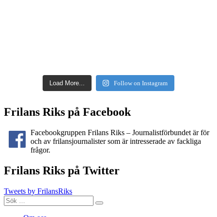
Load More...
Follow on Instagram
Frilans Riks på Facebook
Facebookgruppen Frilans Riks – Journalistförbundet är för
och av frilansjournalister som är intresserade av fackliga
frågor.
Frilans Riks på Twitter
Tweets by FrilansRiks
Sök
Sök
efter: