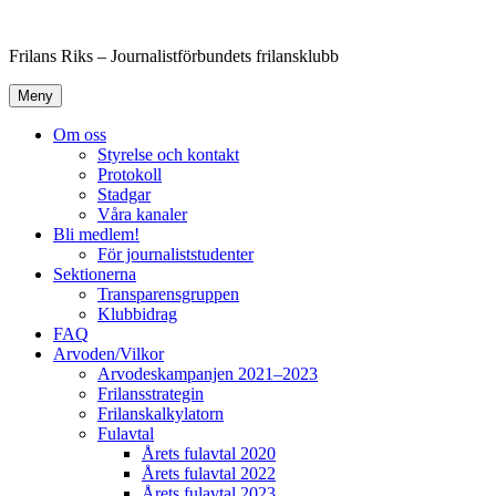
Hoppa
till
Frilans Riks – Journalistförbundets frilansklubb
innehåll
Meny
Om oss
Styrelse och kontakt
Protokoll
Stadgar
Våra kanaler
Bli medlem!
För journaliststudenter
Sektionerna
Transparensgruppen
Klubbidrag
FAQ
Arvoden/Vilkor
Arvodeskampanjen 2021–2023
Frilansstrategin
Frilanskalkylatorn
Fulavtal
Årets fulavtal 2020
Årets fulavtal 2022
Årets fulavtal 2023