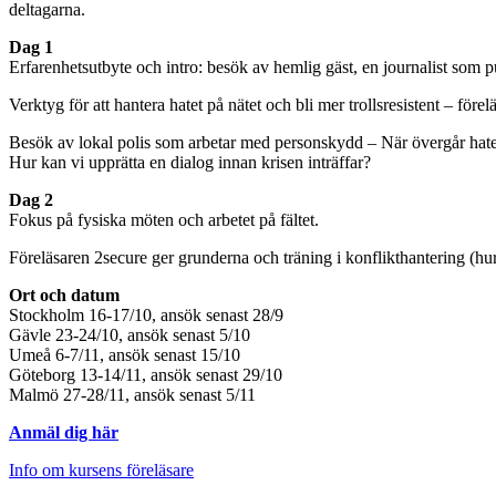
deltagarna.
Dag 1
Erfarenhetsutbyte och intro: besök av hemlig gäst, en journalist som p
Verktyg för att hantera hatet på nätet och bli mer trollsresistent – förel
Besök av lokal polis som arbetar med personskydd – När övergår hatet ti
Hur kan vi upprätta en dialog innan krisen inträffar?
Dag 2
Fokus på fysiska möten och arbetet på fältet.
Föreläsaren 2secure ger grunderna och träning i konflikthantering (hu
Ort och datum
Stockholm 16-17/10, ansök senast 28/9
Gävle 23-24/10, ansök senast 5/10
Umeå 6-7/11, ansök senast 15/10
Göteborg 13-14/11, ansök senast 29/10
Malmö 27-28/11, ansök senast 5/11
Anmäl dig här
Info om kursens föreläsare