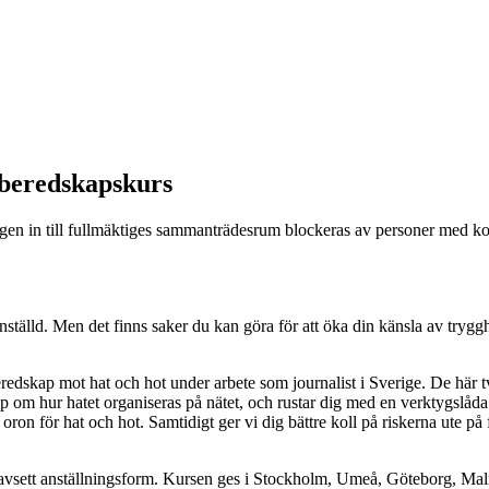
 beredskapskurs
ägen in till fullmäktiges sammanträdesrum blockeras av personer med kopp
 anställd. Men det finns saker du kan göra för att öka din känsla av tryg
beredskap mot hat och hot under arbete som journalist i Sverige. De här
ap om hur hatet organiseras på nätet, och rustar dig med en verktygslåda f
ron för hat och hot. Samtidigt ger vi dig bättre koll på riskerna ute på f
er oavsett anställningsform. Kursen ges i Stockholm, Umeå, Göteborg, M