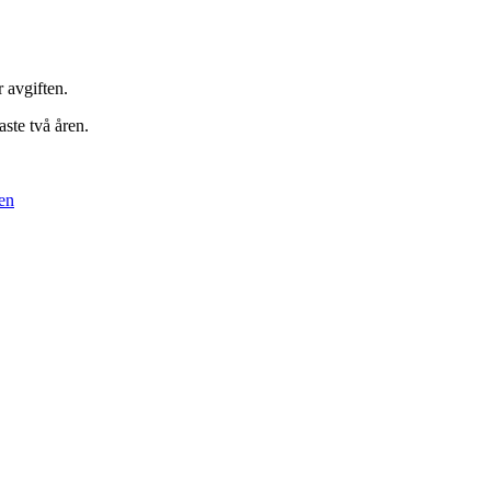
r avgiften.
ste två åren.
en