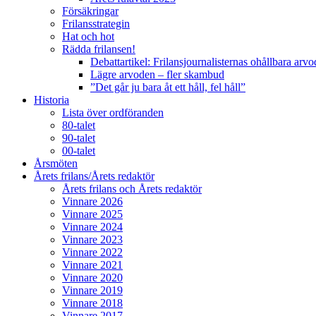
Försäkringar
Frilansstrategin
Hat och hot
Rädda frilansen!
Debattartikel: Frilansjournalisternas ohållbara arv
Lägre arvoden – fler skambud
”Det går ju bara åt ett håll, fel håll”
Historia
Lista över ordföranden
80-talet
90-talet
00-talet
Årsmöten
Årets frilans/Årets redaktör
Årets frilans och Årets redaktör
Vinnare 2026
Vinnare 2025
Vinnare 2024
Vinnare 2023
Vinnare 2022
Vinnare 2021
Vinnare 2020
Vinnare 2019
Vinnare 2018
Vinnare 2017