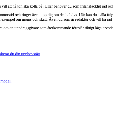
vill att någon ska kolla på? Eller behöver du som frilansfacklig råd och
ontorstid och ringer även upp dig om det behövs. Här kan du ställa fråg
till exempel om moms och skatt. Även du som är redaktör och vill ha rå
era om en uppdragsgivare som återkommande föreslår riktigt låga arvoden.
skerar du din upphovsrätt
åkmodell