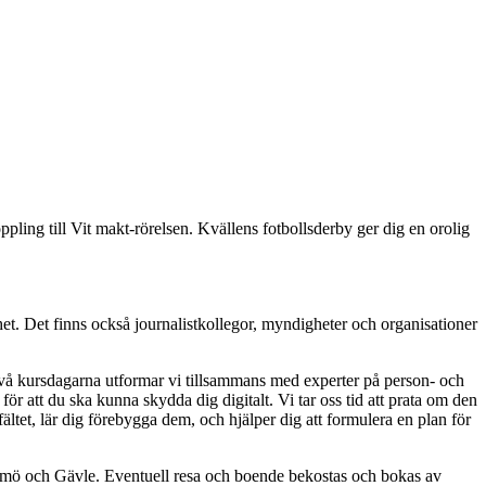
ling till Vit makt-rörelsen. Kvällens fotbollsderby ger dig en orolig
ghet. Det finns också journalistkollegor, myndigheter och organisationer
 två kursdagarna utformar vi tillsammans med experter på person- och
ör att du ska kunna skydda dig digitalt. Vi tar oss tid att prata om den
ältet, lär dig förebygga dem, och hjälper dig att formulera en plan för
almö och Gävle. Eventuell resa och boende bekostas och bokas av