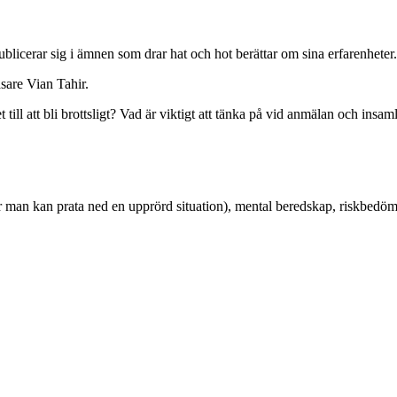
ublicerar sig i ämnen som drar hat och hot berättar om sina erfarenheter.
äsare Vian Tahir.
ll att bli brottsligt? Vad är viktigt att tänka på vid anmälan och insam
r man kan prata ned en upprörd situation), mental beredskap, riskbedömn