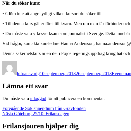
När du söker kurs:
• Glöm inte att ange tydligt vilken kursort du söker till.
• Till denna kurs gäller först till kvarn. Men om man får förhinder och 
• Du måste vara yrkesverksam som journalist i Sverige. Detta innebär 
Vid frågor, kontakta kursledare Hanna Andersson, hanna.andersson@
Denna säkerhetskurs är en del i Fojos regeringsuppdrag kring hat och 
Författare
Publicerat
Kategorier
den
Infoansvarig
10 september, 2018
26 september, 2018
Evenema
Lämna ett svar
Du måste vara
inloggad
för att publicera en kommentar.
Inläggsnavigering
Föregående
Föregående
Sök stipendium från Grävfonden
Nästa
inlägg:
Nästa
Göteborg 25/10: Frilansdagen
inlägg:
Frilansjouren hjälper dig