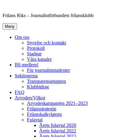
Hoppa
till
Frilans Riks – Journalistförbundets frilansklubb
innehåll
Meny
Om oss
Styrelse och kontakt
Protokoll
Stadgar
Våra kanaler
Bli medlem!
För journaliststudenter
Sektionerna
Transparensgruppen
Klubbidrag
FAQ
Arvoden/Vilkor
Arvodeskampanjen 2021–2023
Frilansstrategin
Frilanskalkylatorn
Fulavtal
Årets fulavtal 2020
Årets fulavtal 2022
Årets fulavtal 2023