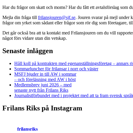
Har du frågor om skatt och moms? Har du fått ett avtalsförslag som du 
Mejla din fråga till
frilansjouren@sjf.se
. Jouren svarar på mejl under k
frågor om yrket som sådant eller frågor som rör dig som företagare, 
Det går också bra att ta kontakt med Frilansjouren om du vill rapport
något förs vidare utan din vetskap.
Senaste inläggen
Håll koll på kontrakten med egenanställningsföretag – annars ri
Sommarluncher för frilansar i norr och väster
MSFJ bjuder in till AW i sommar
– och föreläsning med AW i höst
Medlemsbrev juni 2026 – med
senaste nytt från Frilans Riks
Journalistförbundet med i projektet med att ta fram svensk spr
Frilans Riks på Instagram
frilansriks