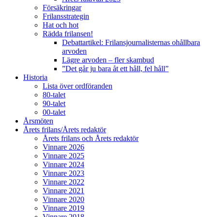
Försäkringar
Frilansstrategin
Hat och hot
Rädda frilansen!
Debattartikel: Frilansjournalisternas ohållbara
arvoden
Lägre arvoden – fler skambud
”Det går ju bara åt ett håll, fel håll”
Historia
Lista över ordföranden
80-talet
90-talet
00-talet
Årsmöten
Årets frilans/Årets redaktör
Årets frilans och Årets redaktör
Vinnare 2026
Vinnare 2025
Vinnare 2024
Vinnare 2023
Vinnare 2022
Vinnare 2021
Vinnare 2020
Vinnare 2019
Vinnare 2018