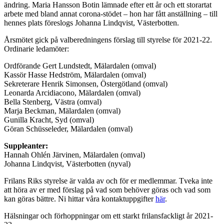
ändring. Maria Hansson Botin lämnade efter ett år och ett storartat
arbete med bland annat corona-stödet – hon har fått anställning – till
hennes plats föreslogs Johanna Lindqvist, Västerbotten.
Årsmötet gick på valberedningens förslag till styrelse för 2021-22.
Ordinarie ledamöter:
Ordförande Gert Lundstedt, Mälardalen (omval)
Kassör Hasse Hedström, Mälardalen (omval)
Sekreterare Henrik Simonsen, Östergötland (omval)
Leonarda Arcidiacono, Mälardalen (omval)
Bella Stenberg, Västra (omval)
Marja Beckman, Mälardalen (omval)
Gunilla Kracht, Syd (omval)
Göran Schüsseleder, Mälardalen (omval)
Suppleanter:
Hannah Ohlén Järvinen, Mälardalen (omval)
Johanna Lindqvist, Västerbotten (nyval)
Frilans Riks styrelse är valda av och för er medlemmar. Tveka inte
att höra av er med förslag på vad som behöver göras och vad som
kan göras bättre. Ni hittar våra kontaktuppgifter
här
.
Hälsningar och förhoppningar om ett starkt frilansfackligt år 2021-