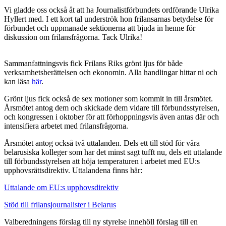
Vi gladde oss också åt att ha Journalistförbundets ordförande Ulrika
Hyllert med. I ett kort tal underströk hon frilansarnas betydelse för
förbundet och uppmanade sektionerna att bjuda in henne för
diskussion om frilansfrågorna. Tack Ulrika!
Sammanfattningsvis fick Frilans Riks grönt ljus för både
verksamhetsberättelsen och ekonomin. Alla handlingar hittar ni och
kan läsa
här
.
Grönt ljus fick också de sex motioner som kommit in till årsmötet.
Årsmötet antog dem och skickade dem vidare till förbundsstyrelsen,
och kongressen i oktober för att förhoppningsvis även antas där och
intensifiera arbetet med frilansfrågorna.
Årsmötet antog också två uttalanden. Dels ett till stöd för våra
belarusiska kolleger som har det minst sagt tufft nu, dels ett uttalande
till förbundsstyrelsen att höja temperaturen i arbetet med EU:s
upphovsrättsdirektiv. Uttalandena finns här:
Uttalande om EU:s upphovsdirektiv
Stöd till frilansjournalister i Belarus
Valberedningens förslag till ny styrelse innehöll förslag till en