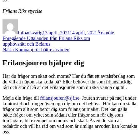
22.
Frilans Riks styrelse
Författare
Publicerat
Kategorier
den
Infoansvarig
13 april, 2021
14 april, 2021
Årsmöte
Inläggsnavigering
Föregående
Föregående
Uttalanden från Frilans Riks om
inlägg:
upphovsrätt och Belarus
Nästa
Nästa
Kampanj för bättre arvoden
inlägg:
Frilansjouren hjälper dig
Har du frågor om skatt och moms? Har du fått ett avtalsförslag som
du vill att någon ska kolla på? Eller behöver du som frilansfacklig
råd och stöd? Då är det Frilansjouren som du ska vända dig till.
Mejla din fråga till
frilansjouren@sjf.se
. Jouren svarar på mejl under
kontorstid och ringer även upp dig om det behövs. Här kan du ställa
frågor om allt som berör dig som frilansjournalist. Det kan gälla
både frågor om yrket som sådant eller frågor som rör dig som
företagare, till exempel om moms och skatt. Även du som är
redaktör och vill ha råd om vad som är rimliga arvoden kan kontakta
oss.