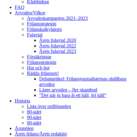
Klubbidrag
FAQ
Arvoden/Vilkor
Arvodeskampanjen 2021–2023
Frilansstrategin
Frilanskalkylatorn
Fulavtal
Årets fulavtal 2020
Årets fulavtal 2022
Årets fulavtal 2023
Försäkringar
Frilansstrategin
Hat och hot
Rädda frilansen!
Debattartikel: Frilansjournalisternas ohållbara
arvoden
Lägre arvoden – fler skambud
”Det går ju bara åt ett håll, fel håll”
Historia
Lista över ordföranden
80-talet
90-talet
00-talet
Årsmöten
Årets frilans/Årets redaktör