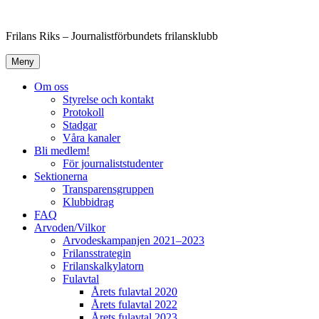
Hoppa
till
Frilans Riks – Journalistförbundets frilansklubb
innehåll
Meny
Om oss
Styrelse och kontakt
Protokoll
Stadgar
Våra kanaler
Bli medlem!
För journaliststudenter
Sektionerna
Transparensgruppen
Klubbidrag
FAQ
Arvoden/Vilkor
Arvodeskampanjen 2021–2023
Frilansstrategin
Frilanskalkylatorn
Fulavtal
Årets fulavtal 2020
Årets fulavtal 2022
Årets fulavtal 2023