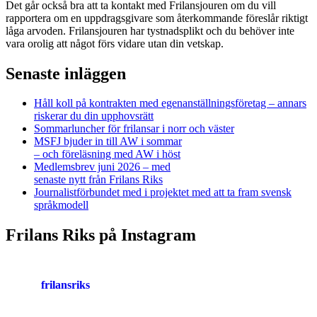
Det går också bra att ta kontakt med Frilansjouren om du vill
rapportera om en uppdragsgivare som återkommande föreslår riktigt
låga arvoden. Frilansjouren har tystnadsplikt och du behöver inte
vara orolig att något förs vidare utan din vetskap.
Senaste inläggen
Håll koll på kontrakten med egenanställningsföretag – annars
riskerar du din upphovsrätt
Sommarluncher för frilansar i norr och väster
MSFJ bjuder in till AW i sommar
– och föreläsning med AW i höst
Medlemsbrev juni 2026 – med
senaste nytt från Frilans Riks
Journalistförbundet med i projektet med att ta fram svensk
språkmodell
Frilans Riks på Instagram
frilansriks