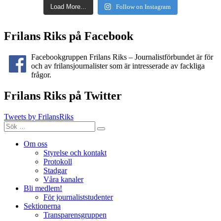
Load More...
Follow on Instagram
Frilans Riks på Facebook
Facebookgruppen Frilans Riks – Journalistförbundet är för
och av frilansjournalister som är intresserade av fackliga
frågor.
Frilans Riks på Twitter
Tweets by FrilansRiks
Sök
Sök
efter:
Om oss
Styrelse och kontakt
Protokoll
Stadgar
Våra kanaler
Bli medlem!
För journaliststudenter
Sektionerna
Transparensgruppen