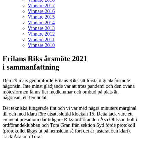
Vinnare 2017
Vinnare 2016
Vinnare 2015
Vinnare 2014
Vinnare 2013
Vinnare 2012
Vinnare 2011
Vinnare 2010
Frilans Riks årsmöte 2021
i sammanfattning
Den 29 mars genomförde Frilans Riks sitt första digitala årsmöte
någonsin. Inte minst glädjande var att trots pandemi och den ovana
mötesformen fanns fler medlemmar och ombud på plats än
någonsin, ett femtiotal.
Det tekniska fungerade fint och vi var med några minuters marginal
till och med klara före utsatt sluttid klockan 15. Detta tack vare ett
eminent presidium där tidigare Riks-ordföranden Åsa Ohlsson höll i
ordförandeklubban och Tora Gran från sektion Syd förde protokoll
(protokollet läggs ut på hemsidan så fort det är justerat och klart).
Tack Åsa och Tora!