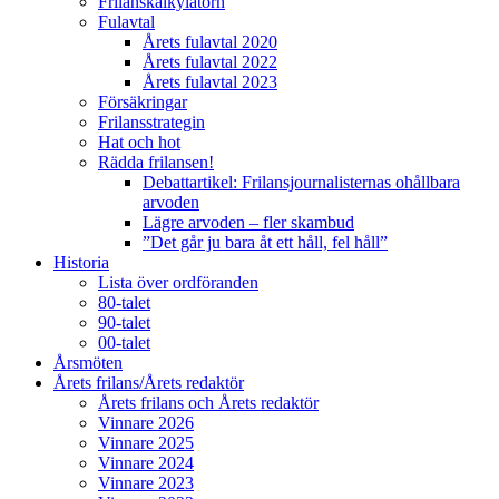
Frilanskalkylatorn
Fulavtal
Årets fulavtal 2020
Årets fulavtal 2022
Årets fulavtal 2023
Försäkringar
Frilansstrategin
Hat och hot
Rädda frilansen!
Debattartikel: Frilansjournalisternas ohållbara
arvoden
Lägre arvoden – fler skambud
”Det går ju bara åt ett håll, fel håll”
Historia
Lista över ordföranden
80-talet
90-talet
00-talet
Årsmöten
Årets frilans/Årets redaktör
Årets frilans och Årets redaktör
Vinnare 2026
Vinnare 2025
Vinnare 2024
Vinnare 2023