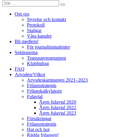
Sök
Sök
efter:
Om oss
Styrelse och kontakt
Protokoll
Stadgar
Våra kanaler
Bli medlem!
För journaliststudenter
Sektionerna
Transparensgruppen
Klubbidrag
FAQ
Arvoden/Vilkor
Arvodeskampanjen 2021–2023
Frilansstrategin
Frilanskalkylatorn
Fulavtal
Årets fulavtal 2020
Årets fulavtal 2022
Årets fulavtal 2023
Försäkringar
Frilansstrategin
Hat och hot
Rädda frilansen!