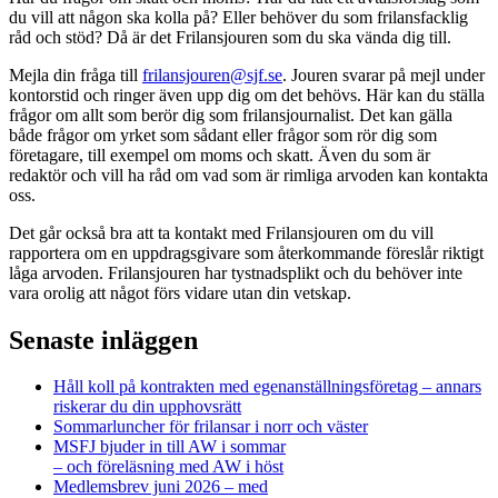
du vill att någon ska kolla på? Eller behöver du som frilansfacklig
råd och stöd? Då är det Frilansjouren som du ska vända dig till.
Mejla din fråga till
frilansjouren@sjf.se
. Jouren svarar på mejl under
kontorstid och ringer även upp dig om det behövs. Här kan du ställa
frågor om allt som berör dig som frilansjournalist. Det kan gälla
både frågor om yrket som sådant eller frågor som rör dig som
företagare, till exempel om moms och skatt. Även du som är
redaktör och vill ha råd om vad som är rimliga arvoden kan kontakta
oss.
Det går också bra att ta kontakt med Frilansjouren om du vill
rapportera om en uppdragsgivare som återkommande föreslår riktigt
låga arvoden. Frilansjouren har tystnadsplikt och du behöver inte
vara orolig att något förs vidare utan din vetskap.
Senaste inläggen
Håll koll på kontrakten med egenanställningsföretag – annars
riskerar du din upphovsrätt
Sommarluncher för frilansar i norr och väster
MSFJ bjuder in till AW i sommar
– och föreläsning med AW i höst
Medlemsbrev juni 2026 – med