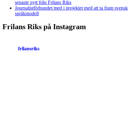
senaste nytt från Frilans Riks
Journalistförbundet med i projektet med att ta fram svensk
språkmodell
Frilans Riks på Instagram
frilansriks