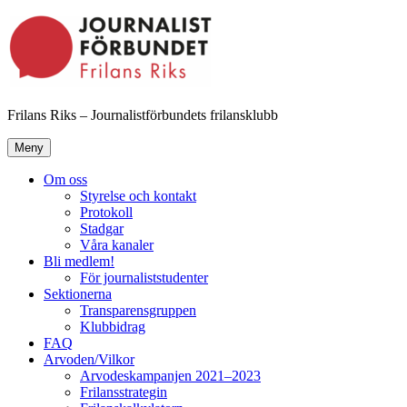
Hoppa
till
innehåll
Frilans Riks – Journalistförbundets frilansklubb
Meny
Om oss
Styrelse och kontakt
Protokoll
Stadgar
Våra kanaler
Bli medlem!
För journaliststudenter
Sektionerna
Transparensgruppen
Klubbidrag
FAQ
Arvoden/Vilkor
Arvodeskampanjen 2021–2023
Frilansstrategin