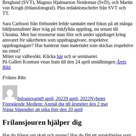
Berglund (SVT), Magnus Hjalmarson Neideman (SvD), och Martin
von Krogh (frilansfotograf). Plus redaktionschefer från SVT och
TT.
Sara Carlsson från förbundet ledde samtalet med fokus på att många
bildjournalister åker iväg på riskfyllda uppdrag, nu senast till
Ukraina. Men hur resonerar man före och under uppdraget kring
ansvaret för säkerheten som uppdragsgivare, respektive
uppdragstagare? Hur hanterar man materialet som skickas respektive
tas emot?
Mötet var välbesökt. Klicka
här
och se seminariet.
På Galleri Kontrast visas fram till den 24 april utställningen
Årets
Bild
.
Frilans Riks
Författare
Publicerat
Kategorier
den
Infoansvarig
9 april, 2022
9 april, 2022
Nyheter
Inläggsnavigering
Föregående
Föregående
Medlem: Anmäl dig till årsmötet den 2 maj
Nästa
inlägg:
Nästa
Stipendier att söka före den 20 april
inlägg:
Frilansjouren hjälper dig
Har du frågor om skatt och moms? Har du fått ett avtalsförslag som