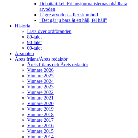
Debattartikel: Frilansjournalisternas ohållbara
arvoden
Lägre arvoden – fler skambud
”Det går ju bara åt ett håll, fel håll”
Historia
Lista över ordföranden
80-talet
90-talet
00-talet
Årsmöten
Årets frilans/Årets redaktör
Årets frilans och Årets redaktör
Vinnare 2026
Vinnare 2025
Vinnare 2024
Vinnare 2023
Vinnare 2022
Vinnare 2021
Vinnare 2020
Vinnare 2019
Vinnare 2018
Vinnare 2017
Vinnare 2016
Vinnare 2015
Vinnare 2014