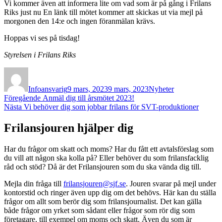
Vi kommer även att informera lite om vad som är på gång i Frilans
Riks just nu En länk till mötet kommer att skickas ut via mejl på
morgonen den 14:e och ingen föranmälan krävs.
Hoppas vi ses på tisdag!
Styrelsen i Frilans Riks
Författare
Publicerat
Kategorier
den
Infoansvarig
9 mars, 2023
9 mars, 2023
Nyheter
Inläggsnavigering
Föregående
Föregående
Anmäl dig till årsmötet 2023!
Nästa
inlägg:
Nästa
Vi behöver dig som jobbar frilans för SVT-produktioner
inlägg:
Frilansjouren hjälper dig
Har du frågor om skatt och moms? Har du fått ett avtalsförslag som
du vill att någon ska kolla på? Eller behöver du som frilansfacklig
råd och stöd? Då är det Frilansjouren som du ska vända dig till.
Mejla din fråga till
frilansjouren@sjf.se
. Jouren svarar på mejl under
kontorstid och ringer även upp dig om det behövs. Här kan du ställa
frågor om allt som berör dig som frilansjournalist. Det kan gälla
både frågor om yrket som sådant eller frågor som rör dig som
företagare, till exempel om moms och skatt. Även du som är