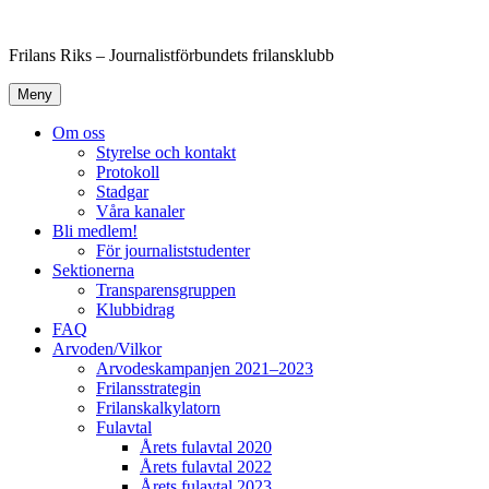
Hoppa
till
Frilans Riks – Journalistförbundets frilansklubb
innehåll
Meny
Om oss
Styrelse och kontakt
Protokoll
Stadgar
Våra kanaler
Bli medlem!
För journaliststudenter
Sektionerna
Transparensgruppen
Klubbidrag
FAQ
Arvoden/Vilkor
Arvodeskampanjen 2021–2023
Frilansstrategin
Frilanskalkylatorn
Fulavtal
Årets fulavtal 2020
Årets fulavtal 2022
Årets fulavtal 2023