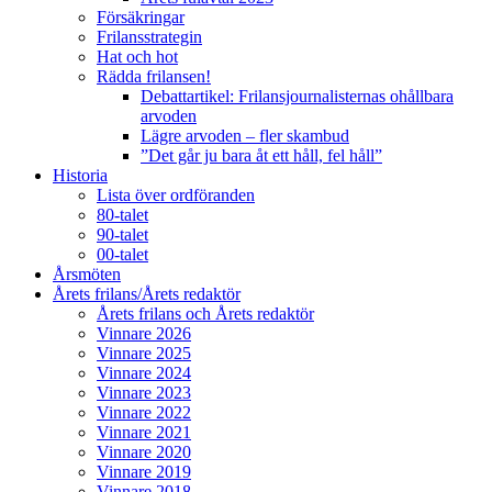
Försäkringar
Frilansstrategin
Hat och hot
Rädda frilansen!
Debattartikel: Frilansjournalisternas ohållbara
arvoden
Lägre arvoden – fler skambud
”Det går ju bara åt ett håll, fel håll”
Historia
Lista över ordföranden
80-talet
90-talet
00-talet
Årsmöten
Årets frilans/Årets redaktör
Årets frilans och Årets redaktör
Vinnare 2026
Vinnare 2025
Vinnare 2024
Vinnare 2023
Vinnare 2022
Vinnare 2021
Vinnare 2020
Vinnare 2019
Vinnare 2018