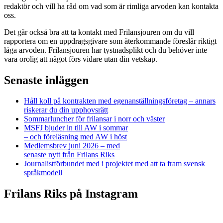
redaktör och vill ha råd om vad som är rimliga arvoden kan kontakta
oss.
Det går också bra att ta kontakt med Frilansjouren om du vill
rapportera om en uppdragsgivare som återkommande föreslår riktigt
låga arvoden. Frilansjouren har tystnadsplikt och du behöver inte
vara orolig att något förs vidare utan din vetskap.
Senaste inläggen
Håll koll på kontrakten med egenanställningsföretag – annars
riskerar du din upphovsrätt
Sommarluncher för frilansar i norr och väster
MSFJ bjuder in till AW i sommar
– och föreläsning med AW i höst
Medlemsbrev juni 2026 – med
senaste nytt från Frilans Riks
Journalistförbundet med i projektet med att ta fram svensk
språkmodell
Frilans Riks på Instagram