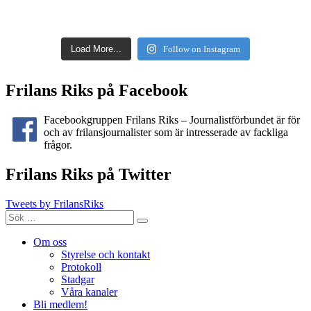
Load More...
Follow on Instagram
Frilans Riks på Facebook
Facebookgruppen Frilans Riks – Journalistförbundet är för
och av frilansjournalister som är intresserade av fackliga
frågor.
Frilans Riks på Twitter
Tweets by FrilansRiks
Sök
Sök
efter:
Om oss
Styrelse och kontakt
Protokoll
Stadgar
Våra kanaler
Bli medlem!