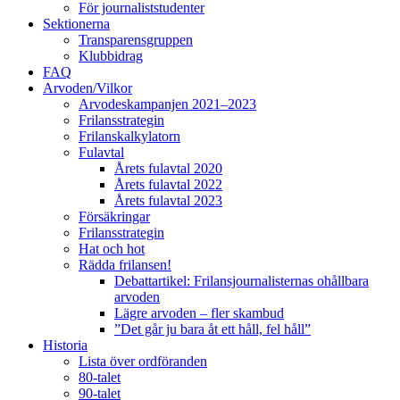
För journaliststudenter
Sektionerna
Transparensgruppen
Klubbidrag
FAQ
Arvoden/Vilkor
Arvodeskampanjen 2021–2023
Frilansstrategin
Frilanskalkylatorn
Fulavtal
Årets fulavtal 2020
Årets fulavtal 2022
Årets fulavtal 2023
Försäkringar
Frilansstrategin
Hat och hot
Rädda frilansen!
Debattartikel: Frilansjournalisternas ohållbara
arvoden
Lägre arvoden – fler skambud
”Det går ju bara åt ett håll, fel håll”
Historia
Lista över ordföranden
80-talet
90-talet