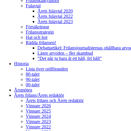
Frilanskalkylatorn
Fulavtal
Årets fulavtal 2020
Årets fulavtal 2022
Årets fulavtal 2023
Försäkringar
Frilansstrategin
Hat och hot
Rädda frilansen!
Debattartikel: Frilansjournalisternas ohållbara arv
Lägre arvoden – fler skambud
”Det går ju bara åt ett håll, fel håll”
Historia
Lista över ordföranden
80-talet
90-talet
00-talet
Årsmöten
Årets frilans/Årets redaktör
Årets frilans och Årets redaktör
Vinnare 2026
Vinnare 2025
Vinnare 2024
Vinnare 2023
Vinnare 2022