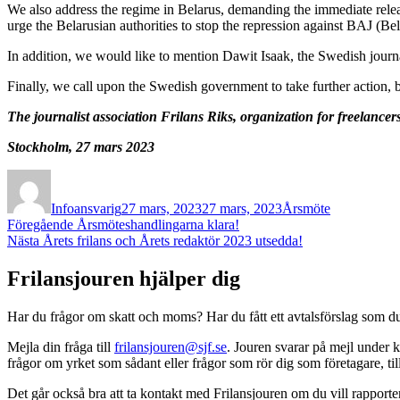
We also address the regime in Belarus, demanding the immediate release
urge the Belarusian authorities to stop the repression against BAJ (Be
In addition, we would like to mention Dawit Isaak, the Swedish journa
Finally, we call upon the Swedish government to take further action, 
The journalist association Frilans Riks, organization for freelance
Stockholm, 27 mars 2023
Författare
Publicerat
Kategorier
den
Infoansvarig
27 mars, 2023
27 mars, 2023
Årsmöte
Inläggsnavigering
Föregående
Föregående
Årsmöteshandlingarna klara!
Nästa
inlägg:
Nästa
Årets frilans och Årets redaktör 2023 utsedda!
inlägg:
Frilansjouren hjälper dig
Har du frågor om skatt och moms? Har du fått ett avtalsförslag som du 
Mejla din fråga till
frilansjouren@sjf.se
. Jouren svarar på mejl under k
frågor om yrket som sådant eller frågor som rör dig som företagare, 
Det går också bra att ta kontakt med Frilansjouren om du vill rapport