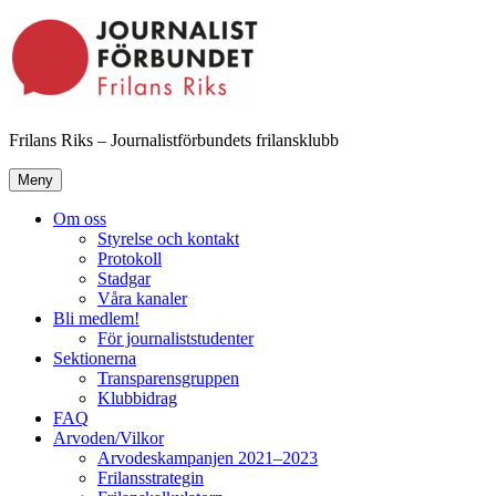
Hoppa
till
innehåll
Frilans Riks – Journalistförbundets frilansklubb
Meny
Om oss
Styrelse och kontakt
Protokoll
Stadgar
Våra kanaler
Bli medlem!
För journaliststudenter
Sektionerna
Transparensgruppen
Klubbidrag
FAQ
Arvoden/Vilkor
Arvodeskampanjen 2021–2023
Frilansstrategin