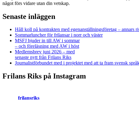
något förs vidare utan din vetskap.
Senaste inläggen
Håll koll på kontrakten med egenanställningsföretag – annars ri
Sommarluncher för frilansar i norr och väster
MSFJ bjuder in till AW i sommar
– och föreläsning med AW i höst
Medlemsbrev juni 2026 – med
senaste nytt från Frilans Riks
Journalistförbundet med i projektet med att ta fram svensk spr
Frilans Riks på Instagram
frilansriks