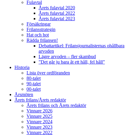
Fulavtal
Årets fulavtal 2020
Årets fulavtal 2022
Årets fulavtal 2023
Försäkringar
Frilansstrategin
Hat och hot
Rädda frilansen!
Debattartikel: Frilansjournalisternas ohållbara
arvoden
Lägre arvoden – fler skambud
”Det går ju bara åt ett håll, fel håll”
Historia
Lista över ordföranden
80-talet
90-talet
00-talet
Årsmöten
Årets frilans/Årets redaktör
Årets frilans och Årets redaktör
Vinnare 2026
Vinnare 2025
Vinnare 2024
Vinnare 2023
Vinnare 2022