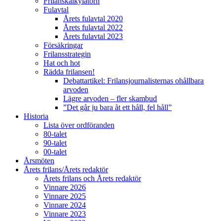
Frilanskalkylatorn
Fulavtal
Årets fulavtal 2020
Årets fulavtal 2022
Årets fulavtal 2023
Försäkringar
Frilansstrategin
Hat och hot
Rädda frilansen!
Debattartikel: Frilansjournalisternas ohållbara
arvoden
Lägre arvoden – fler skambud
”Det går ju bara åt ett håll, fel håll”
Historia
Lista över ordföranden
80-talet
90-talet
00-talet
Årsmöten
Årets frilans/Årets redaktör
Årets frilans och Årets redaktör
Vinnare 2026
Vinnare 2025
Vinnare 2024
Vinnare 2023