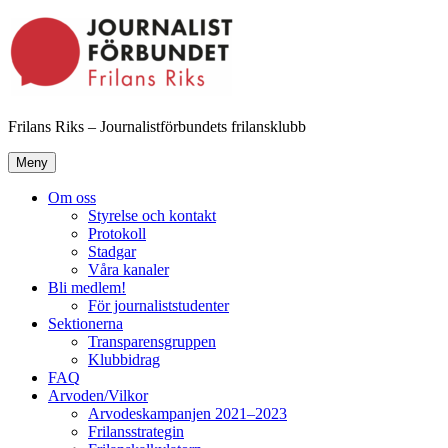
Hoppa
till
innehåll
Frilans Riks – Journalistförbundets frilansklubb
Meny
Om oss
Styrelse och kontakt
Protokoll
Stadgar
Våra kanaler
Bli medlem!
För journaliststudenter
Sektionerna
Transparensgruppen
Klubbidrag
FAQ
Arvoden/Vilkor
Arvodeskampanjen 2021–2023
Frilansstrategin