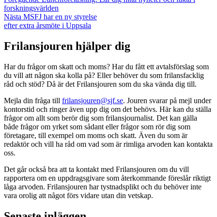
Inläggsnavigering
inlägg:
forskningsvärlden
Nästa
Nästa
MSFJ har en ny styrelse
inlägg:
efter extra årsmöte i Uppsala
Frilansjouren hjälper dig
Har du frågor om skatt och moms? Har du fått ett avtalsförslag som
du vill att någon ska kolla på? Eller behöver du som frilansfacklig
råd och stöd? Då är det Frilansjouren som du ska vända dig till.
Mejla din fråga till
frilansjouren@sjf.se
. Jouren svarar på mejl under
kontorstid och ringer även upp dig om det behövs. Här kan du ställa
frågor om allt som berör dig som frilansjournalist. Det kan gälla
både frågor om yrket som sådant eller frågor som rör dig som
företagare, till exempel om moms och skatt. Även du som är
redaktör och vill ha råd om vad som är rimliga arvoden kan kontakta
oss.
Det går också bra att ta kontakt med Frilansjouren om du vill
rapportera om en uppdragsgivare som återkommande föreslår riktigt
låga arvoden. Frilansjouren har tystnadsplikt och du behöver inte
vara orolig att något förs vidare utan din vetskap.
Senaste inläggen