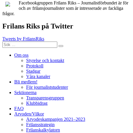
Facebookgruppen Frilans Riks – Journalistförbundet är för
och av frilansjournalister som är intresserade av fackliga
frågor.
Frilans Riks på Twitter
Tweets by FrilansRiks
Sök
Sök
efter:
Om oss
Styrelse och kontakt
Protokoll
Stadgar
Våra kanaler
Bli medlem!
För journaliststudenter
Sektionerna
Transparensgruppen
Klubbidrag
FAQ
Arvoden/Vilkor
Arvodeskampanjen 2021–2023
Frilansstrategin
Frilanskalkylatorn