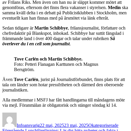
av Frilans Riks. Men även om han nu är släppt kommer mötet att
genomföras, eftersom det finns flera vakanser i styrelsen.
Medin
ska
samma kväll delta i en debatt på Publicistklubben i Stockholm, men
eventuellt kan han finnas med på årsmötet via länk efteråt.
Sedan tidigare är
Martin Schibbye
, frilansjournalist, författare och
chefredaktör på Blankspot, inbokad. Schibbye har suttit fängslad i
främmande land i över 400 dagar och talar under rubriken
Så
överlever du i en cell som journalist
.
Tove Carlén och Martin Schibbye.
Foto: Petteri Flanagan Karttunen och Magnus
Bersgtröm.
Även
Tove Carlén
, jurist på Journalistförbundet, finns plats för att
tala om länder som hotar pressfriheten och därmed den oberoende
journalistiken.
Alla medlemmar i MSFJ har fått handlingarna till måndagens möte
via mejl. Föranmälan är obligatorisk och stänger söndag kl 14.
Författare
Publicerat
Kategorier
den
Infoansvarig
22 maj, 2025
23 maj, 2025
Okategoriserade
Föregående
Föregående
Lunchföreläsning: Lär dig hitta nyheter och fakta i