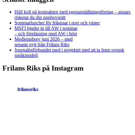
Håll koll på kontrakten med egenanställningsföretag – annars
riskerar du din upphovsrätt
Sommarluncher för frilansar i norr och väster
MSFJ bjuder in till AW i sommar
– och föreläsning med AW i höst
Medlemsbrev juni 2026 – med
senaste nytt från Frilans Riks
Journalistförbundet med i projektet med att ta fram svensk
språkmodell
Frilans Riks på Instagram
frilansriks