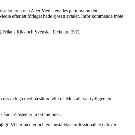
anisationerna och Aller Media enades parterna om ett
edia efter att förlaget hade sjösatt avtalet. Inför kommande möte
)/Frilans Riks och Svenska Tecknare (ST).
 offra oss och gå med på sämre villkor. Men allt var tydligen en
stånd. Vinsten är ju 64 miljoner.
möjligt. Vi har med er och era anställdas professionalitet och vår