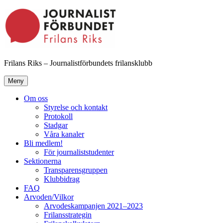
Hoppa
till
innehåll
Frilans Riks – Journalistförbundets frilansklubb
Meny
Om oss
Styrelse och kontakt
Protokoll
Stadgar
Våra kanaler
Bli medlem!
För journaliststudenter
Sektionerna
Transparensgruppen
Klubbidrag
FAQ
Arvoden/Vilkor
Arvodeskampanjen 2021–2023
Frilansstrategin