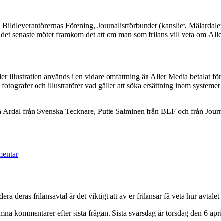
lte
?
Bildleverantörernas Förening, Journalistförbundet (kansliet, Mälardal
 det senaste mötet framkom det att om man som frilans vill veta om All
d eller illustration används i en vidare omfattning än Aller Media betala
tografer och illustratörer vad gäller att söka ersättning inom systemet 
rdal från Svenska Tecknare, Putte Salminen från BLF och från Journali
till
Hur
entar
används
ditt
material
av
Aller
dera deras frilansavtal är det viktigt att av er frilansar få veta hur avtale
Media?
na kommentarer efter sista frågan. Sista svarsdag är torsdag den 6 apr