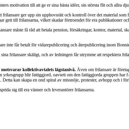
ters motivation till att ge er sina bästa idéer, sin största flit och allra dju
t frilansare ger upp sin upphovsrätt och kontroll över det material som fr
gett till frilansarna, vilket skadar förtroendet för era publikationer oc
ansare måste få råd att betala pension, försäkringar, kontor, material, 
re inte får betalt för vidarepublicering och återpublicering inom Bonnier 
ina frilansare skäligt, och av ledningen får utrymme att respektera fril
motsvarar kollektivavtalets lägstanivå.
Även om frilansare är företag
rkesgrupp blir fattiggjord, oavsett om den fattiggjorda gruppen har f-ska
rna. Detta kan skapa en ond spiral av missnöje, protester, avhopp och i 
rida sig till era vänner och leverantörer frilansarna.