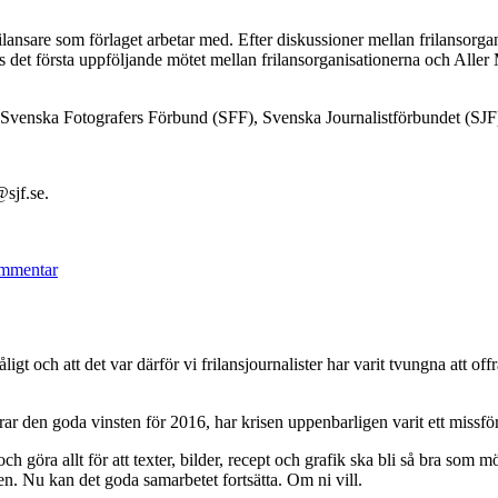
ilansare som förlaget arbetar med. Efter diskussioner mellan frilansorg
det första uppföljande mötet mellan frilansorganisationerna och Aller M
 Svenska Fotografers Förbund (SFF), Svenska Journalistförbundet (SJF
sjf.se.
till
Enkät
mmentar
om
Aller
Medias
frilansavtal
tedåligt och att det var därför vi frilansjournalister har varit tvungna att
irar den goda vinsten för 2016, har krisen uppenbarligen varit ett missför
och göra allt för att texter, bilder, recept och grafik ska bli så bra som 
n. Nu kan det goda samarbetet fortsätta. Om ni vill.