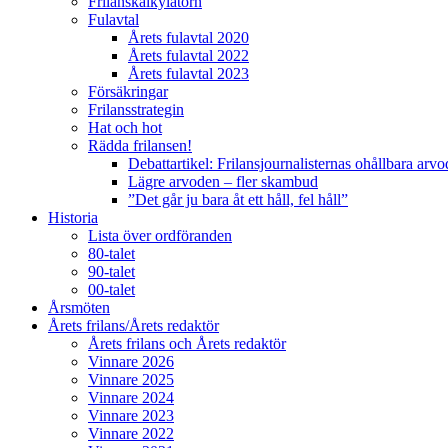
Frilanskalkylatorn
Fulavtal
Årets fulavtal 2020
Årets fulavtal 2022
Årets fulavtal 2023
Försäkringar
Frilansstrategin
Hat och hot
Rädda frilansen!
Debattartikel: Frilansjournalisternas ohållbara arv
Lägre arvoden – fler skambud
”Det går ju bara åt ett håll, fel håll”
Historia
Lista över ordföranden
80-talet
90-talet
00-talet
Årsmöten
Årets frilans/Årets redaktör
Årets frilans och Årets redaktör
Vinnare 2026
Vinnare 2025
Vinnare 2024
Vinnare 2023
Vinnare 2022