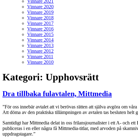
Vinnare 2021
Vinnare 2020
Vinnare 2019
Vinnare 2018
Vinnare 2017
Vinnare 2016
Vinnare 2015
Vinnare 2014
Vinnare 2013
Vinnare 2012
Vinnare 2011
Vinnare 2010
Kategori:
Upphovsrätt
Dra tillbaka fulavtalen, Mittmedia
”För oss innebär avtalet att vi berövas rätten att själva avgöra om vå
Att döma av den praktiska tillämpningen av avtalen tas besluten helt g
Samtidigt har Mittmedia delat in oss frilansjournalister i ett A- och et
publiceras i en eller några få Mittmedia-titlar, med arvoden på skamnivå
uppdragstagare.”