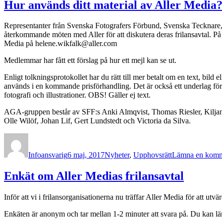
hjä
Hur används ditt material av Aller Media
Representanter från Svenska Fotografers Förbund, Svenska Tecknare, 
återkommande möten med Aller för att diskutera deras frilansavtal. På
Media på helene.wikfalk@aller.com
Medlemmar har fått ett förslag på hur ett mejl kan se ut.
Enligt tolkningsprotokollet har du rätt till mer betalt om en text, bil
används i en kommande prisförhandling. Det är också ett underlag för fo
fotografi och illustrationer. OBS! Gäller ej text.
AGA-gruppen består av SFF:s Anki Almqvist, Thomas Riesler, Kiljan A
Olle Wilöf, Johan Lif, Gert Lundstedt och Victoria da Silva.
Författare
Publicerat
Kategorier
den
Infoansvarig
6 maj, 2017
Nyheter
,
Upphovsrätt
Lämna en komm
Enkät om Aller Medias frilansavtal
Inför att vi i frilansorganisationerna nu träffar Aller Media för att utvär
Enkäten är anonym och tar mellan 1-2 minuter att svara på. Du kan läm