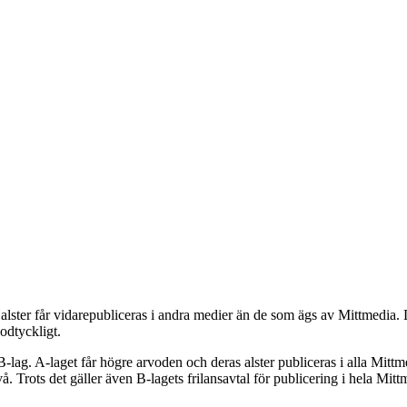
ra alster får vidarepubliceras i andra medier än de som ägs av Mittmedia
odtyckligt.
t B-lag. A-laget får högre arvoden och deras alster publiceras i alla Mittm
. Trots det gäller även B-lagets frilansavtal för publicering i hela Mittm