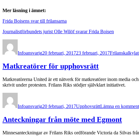
Mer läsning i ämnet:
Frida Boisens svar till frilansarna
Journalistförbundets jurist Olle Wilöf svarar Frida Boisen
Författare
Publicerat
Kategorier
den
Infoansvarig
20 februari, 2017
23 februari, 2017
Frilanskalkyla
Matkreatörer för upphovsrätt
Matkreatörerna United är ett nätverk för matkreatörer inom media och
skrivit under protesten. Frilans Riks stödjer självklart initiativet.
Författare
Publicerat
Kategorier
den
Infoansvarig
20 februari, 2017
Upphovsrätt
Lämna en komment
Anteckningar från möte med Egmont
Minnesanteckningar av Frilans Riks ordförande Victoria da Silvas fr