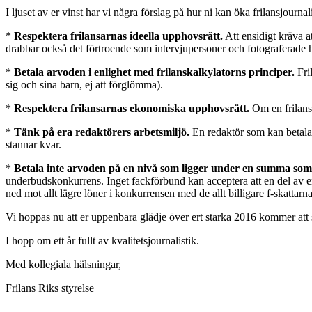
I ljuset av er vinst har vi några förslag på hur ni kan öka frilansjournalis
*
Respektera frilansarnas ideella upphovsrätt.
Att ensidigt kräva at
drabbar också det förtroende som intervjupersoner och fotograferade har 
*
Betala arvoden i enlighet med frilanskalkylatorns principer.
Fril
sig och sina barn, ej att förglömma).
*
Respektera frilansarnas ekonomiska upphovsrätt.
Om en frilansa
*
Tänk på era redaktörers arbetsmiljö.
En redaktör som kan betala s
stannar kvar.
*
Betala inte arvoden på en nivå som ligger under en summa som 
underbudskonkurrens. Inget fackförbund kan acceptera att en del av en y
ned mot allt lägre löner i konkurrensen med de allt billigare f-skatta
Vi hoppas nu att er uppenbara glädje över ert starka 2016 kommer att sp
I hopp om ett år fullt av kvalitetsjournalistik.
Med kollegiala hälsningar,
Frilans Riks styrelse