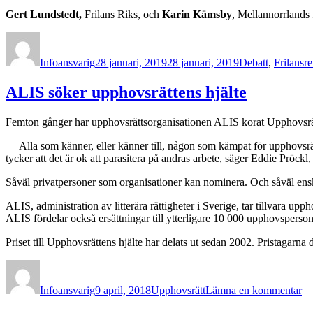
Gert Lundstedt,
Frilans Riks, och
Karin Kämsby
, Mellannorrlands 
Författare
Publicerat
Kategorier
den
Infoansvarig
28 januari, 2019
28 januari, 2019
Debatt
,
Frilans
ALIS söker upphovsrättens hjälte
Femton gånger har upphovsrättsorganisationen ALIS korat Upphovsrät
— Alla som känner, eller känner till, någon som kämpat för upphovsrät
tycker att det är ok att parasitera på andras arbete, säger Eddie Pröckl
Såväl privatpersoner som organisationer kan nominera. Och såväl enski
ALIS, administration av litterära rättigheter i Sverige, tar tillvara 
ALIS fördelar också ersättningar till ytterligare 10 000 upphovsperso
Priset till Upphovsrättens hjälte har delats ut sedan 2002. Pristagarna
Författare
Publicerat
Kategorier
till
den
A
Infoansvarig
9 april, 2018
Upphovsrätt
Lämna en kommentar
sö
up