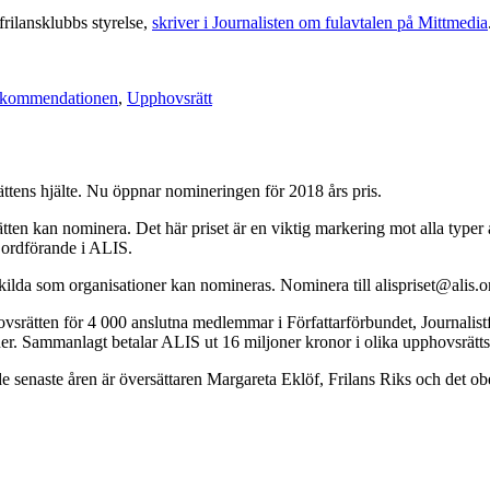
frilansklubbs styrelse,
skriver i Journalisten om fulavtalen på Mittmedia
rekommendationen
,
Upphovsrätt
tens hjälte. Nu öppnar nomineringen för 2018 års pris.
ten kan nominera. Det här priset är en viktig markering mot alla typer 
, ordförande i ALIS.
lda som organisationer kan nomineras. Nominera till alispriset@alis.org
upphovsrätten för 4 000 anslutna medlemmar i Författarförbundet, Journal
ner. Sammanlagt betalar ALIS ut 16 miljoner kronor i olika upphovsrätts
 de senaste åren är översättaren Margareta Eklöf, Frilans Riks och det ob
LIS
ker
phovsrättens