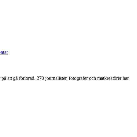
till
Grattis
ntar
Bonnier
Tidskrifter!
å att gå förlorad. 270 journalister, fotografer och matkreatörer har