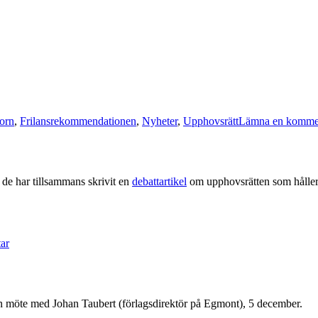
torn
,
Frilansrekommendationen
,
Nyheter
,
Upphovsrätt
Lämna en komme
 de har tillsammans skrivit en
debattartikel
om upphovsrätten som håller p
till
Matkreatörer
ar
för
upphovsrätt
ån möte med Johan Taubert (förlagsdirektör på Egmont), 5 december.