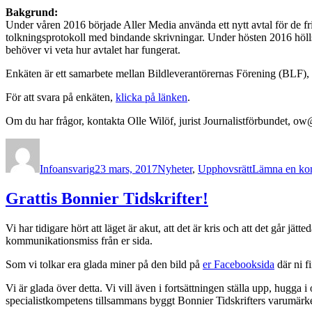
Bakgrund:
Under våren 2016 började Aller Media använda ett nytt avtal för de fr
tolkningsprotokoll med bindande skrivningar. Under hösten 2016 hölls 
behöver vi veta hur avtalet har fungerat.
Enkäten är ett samarbete mellan Bildleverantörernas Förening (BLF),
För att svara på enkäten,
klicka på länken
.
Om du har frågor, kontakta Olle Wilöf, jurist Journalistförbundet, ow@
Författare
Publicerat
Kategorier
den
Infoansvarig
23 mars, 2017
Nyheter
,
Upphovsrätt
Lämna en ko
Grattis Bonnier Tidskrifter!
Vi har tidigare hört att läget är akut, att det är kris och att det går jät
kommunikationsmiss från er sida.
Som vi tolkar era glada miner på den bild på
er Facebooksida
där ni f
Vi är glada över detta. Vi vill även i fortsättningen ställa upp, hugga i 
specialistkompetens tillsammans byggt Bonnier Tidskrifters varumärke