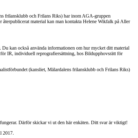
ens frilansklubb och Frilans Riks) har inom AGA-gruppen
er återpublicerat material kan man kontakta Helene Wikfalk på Aller
t för. Du kan också använda informationen om hur mycket ditt material
för IR, individuell reprografiersättning, hos Bildupphovsrätt för
stförbundet (kansliet, Mälardalens frilansklubb och Frilans Riks)
t fungerar. Därför skickar vi ut den här enkäten. Ditt svar är viktigt!
il 2017.