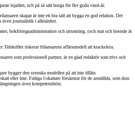
paste lojalitet, och på så sätt borga för fler goda vinst-år.
ilansaren skapat är inte ett bra sätt att bygga en god relation. Det
h även journalistik i allmänhet.
skatter, bokföringsadministration och utrustning. (och mat och boende åt
Tidskrifter riskerar frilansarens affärsmodell att krackelera.
ansaren som professionell partner, är en glad redaktör som trivs och
are bygger den svenska modellen på att inte tillåta
tt eller inte. Fattiga f-skattare försämrar för de anställda, som dras
förlängningen även kompetensbrist.