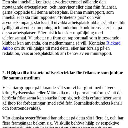
Den ska innehålla konkreta arvodesexempel gällande den
mottagande arbetsplatsen, och intervjuer eller citat från frilansar,
gärna kopplade till denna arbetsplats. Denna minirapport, som
innehåller fakta från rapporten ”Frihetens pris” och vår
arvodeskampanj, skickas till utvalda arbetsplatsklubbar, så att det blir
tydligt att arvodesdumpning och underbudskonkurrens sker just på
dessa arbetsplatser. Efter utskicket sker uppföljning med
telefonsamtal. Vi arbetar nu fram en rapportmall som intresserade
klubbar kan använda, om medlemmarna så vill. Kontakta
Rickard
Jakbo
om du vill hjälpa till med detta, eller har förslag på en
redaktion, vars arbetsplatsklubb är i behov av en minirapport.
2. Hjälpa till att starta nätverk/cirklar för frilansar som jobbar
för samma medium
Vi startar grupper på liknande sätt som vi har gjort med nätverk
kring Sydsvenskan eller Mittmedia men i permanent form så att de
berörda frilansarna kan snacka ihop sig och dela erfarenheter samt
gå ihop för förbättringar (med stöd från Journalistförbundets kansli
och förtroendevalda).
Vårt danska systerförbund har arbetat på detta sätt i flera år, och har
flera framgångar bakom sig. Vi skulle behöva hjälp av respektive