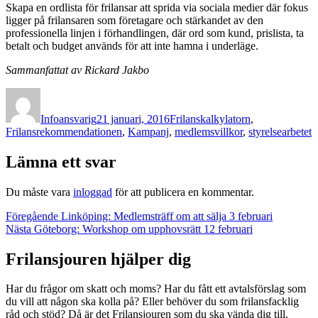
Skapa en ordlista för frilansar att sprida via sociala medier där fokus
ligger på frilansaren som företagare och stärkandet av den
professionella linjen i förhandlingen, där ord som kund, prislista, ta
betalt och budget används för att inte hamna i underläge.
Sammanfattat av Rickard Jakbo
Författare
Publicerat
Kategorier
den
Infoansvarig
21 januari, 2016
Frilanskalkylatorn
,
Frilansrekommendationen
,
Kampanj
,
medlemsvillkor
,
styrelsearbetet
Lämna ett svar
Du måste vara
inloggad
för att publicera en kommentar.
Inläggsnavigering
Föregående
Föregående
Linköping: Medlemsträff om att sälja 3 februari
Nästa
inlägg:
Nästa
Göteborg: Workshop om upphovsrätt 12 februari
inlägg:
Frilansjouren hjälper dig
Har du frågor om skatt och moms? Har du fått ett avtalsförslag som
du vill att någon ska kolla på? Eller behöver du som frilansfacklig
råd och stöd? Då är det Frilansjouren som du ska vända dig till.