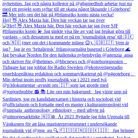
Hej! 👋 Alex Maxia här. Den här veckan tar jag över