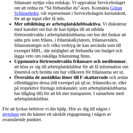
frilansare nyttjar våra redskap. Vi uppvaktar Servicebolaget
om att ordna en “Så förhandlar du”-kurs. Kontakta
Göran
Schüsseleder
, vår representant i Servicebolagets kursutskott,
för att ge input eller få info.
Mer utbildning av arbetsplatsklubbsaktiva.
Vi diskuterar
med kansliet om hur de kan hjälpa till att utbilda
förtroendevalda i arbetsplatsklubbarna om hur det funkar att
sätta pris som frilans, i frilanskalkylatorn, frilansavtalen,
frilansstrategin och vilka verktyg de kan använda som till
exempel MBL, där möjlighet att förhandla om budget och
lägga veto om oskäliga frilansintag finns.
Uppmuntra förtroendevalda frilansare och medlemmar
,
att höra av sig till arbetsplatsklubbar för att få information om
lönenivå och berätta om hur villkoren för frilansarna ser ut.
Översätta de anställdas löner till F-skattarvode
och sedan
offentliggöra dessa (till exempel på sjf.se, frilansriks.se, eller
på respektive företags infokanaler, som arbetsplatsklubbarna
har tillgång till) för att bli mer transparent. I samarbete med
arbetsplatsklubbar.
För att lyckas behöver vi din hjälp. Hör av dig till någon i
styrelsen
om du känner ett särskilt engagemang i någon av
ovanstående punkter.