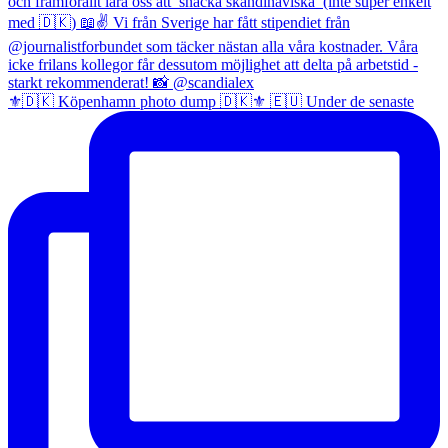
⚜️🇩🇰 Köpenhamn photo dump 🇩🇰⚜️ 🇪🇺 Under de senaste