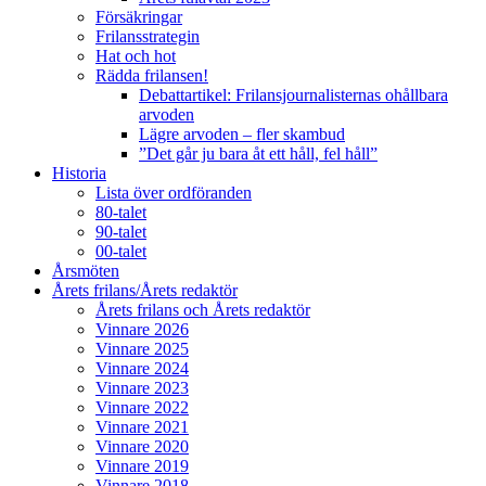
Försäkringar
Frilansstrategin
Hat och hot
Rädda frilansen!
Debattartikel: Frilansjournalisternas ohållbara
arvoden
Lägre arvoden – fler skambud
”Det går ju bara åt ett håll, fel håll”
Historia
Lista över ordföranden
80-talet
90-talet
00-talet
Årsmöten
Årets frilans/Årets redaktör
Årets frilans och Årets redaktör
Vinnare 2026
Vinnare 2025
Vinnare 2024
Vinnare 2023
Vinnare 2022
Vinnare 2021
Vinnare 2020
Vinnare 2019
Vinnare 2018