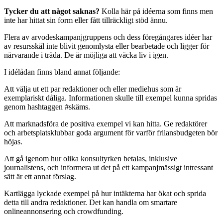
Tycker du att något saknas?
Kolla här på idéerna som finns men
inte har hittat sin form eller fått tillräckligt stöd ännu.
Flera av arvodeskampanjgruppens och dess föregångares idéer har
av resursskäl inte blivit genomlysta eller bearbetade och ligger för
närvarande i träda. De är möjliga att väcka liv i igen.
I idélådan finns bland annat följande:
Att välja ut ett par redaktioner och eller mediehus som är
exemplariskt dåliga. Informationen skulle till exempel kunna spridas
genom hashtaggen #skäms.
Att marknadsföra de positiva exempel vi kan hitta. Ge redaktörer
och arbetsplatsklubbar goda argument för varför frilansbudgeten bör
höjas.
Att gå igenom hur olika konsultyrken betalas, inklusive
journalistens, och informera ut det på ett kampanjmässigt intressant
sätt är ett annat förslag.
Kartlägga lyckade exempel på hur intäkterna har ökat och sprida
detta till andra redaktioner. Det kan handla om smartare
onlineannonsering och crowdfunding.