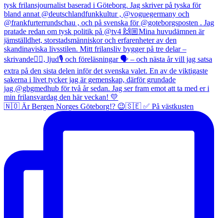
🇳🇴 Är Bergen Norges Göteborg!? 😉🇸🇪 ✅ På västkusten