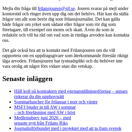
Mejla din fråga till
frilansjouren@sjf.se
. Jouren svarar på mejl under
kontorstid och ringer även upp dig om det behövs. Här kan du ställa
frågor om allt som berör dig som frilansjournalist. Det kan gälla
både frågor om yrket som sådant eller frågor som rör dig som
företagare, till exempel om moms och skatt. Även du som är
redaktör och vill ha råd om vad som är rimliga arvoden kan kontakta
oss.
Det går också bra att ta kontakt med Frilansjouren om du vill
rapportera om en uppdragsgivare som återkommande föreslår riktigt
låga arvoden. Frilansjouren har tystnadsplikt och du behöver inte
vara orolig att något förs vidare utan din vetskap.
Senaste inläggen
Håll koll på kontrakten med egenanställningsföretag – annars
riskerar du din upphovsrätt
Sommarluncher för frilansar i norr och väster
MSFJ bjuder in till AW i sommar
– och föreläsning med AW i höst
Medlemsbrev juni 2026 – med
senaste nytt från Frilans Riks
Journalistförbundet med i projektet med att ta fram svensk