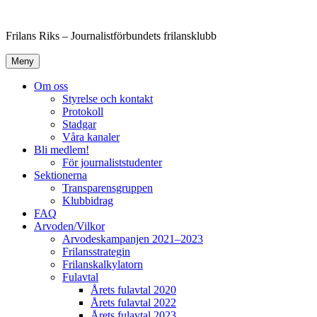
Hoppa
till
Frilans Riks – Journalistförbundets frilansklubb
innehåll
Meny
Om oss
Styrelse och kontakt
Protokoll
Stadgar
Våra kanaler
Bli medlem!
För journaliststudenter
Sektionerna
Transparensgruppen
Klubbidrag
FAQ
Arvoden/Vilkor
Arvodeskampanjen 2021–2023
Frilansstrategin
Frilanskalkylatorn
Fulavtal
Årets fulavtal 2020
Årets fulavtal 2022
Årets fulavtal 2023