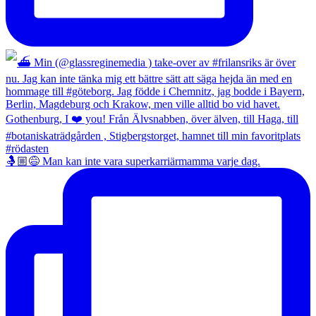
🤱🏼😅 Man kan inte vara superkarriärmamma varje dag.