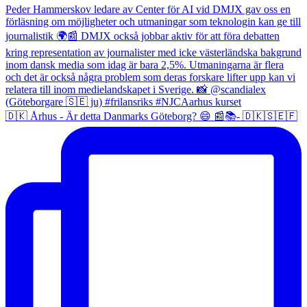
🇩🇰 Århus - Är detta Danmarks Göteborg? 😄 📰📚- 🇩🇰🇸🇪🇫