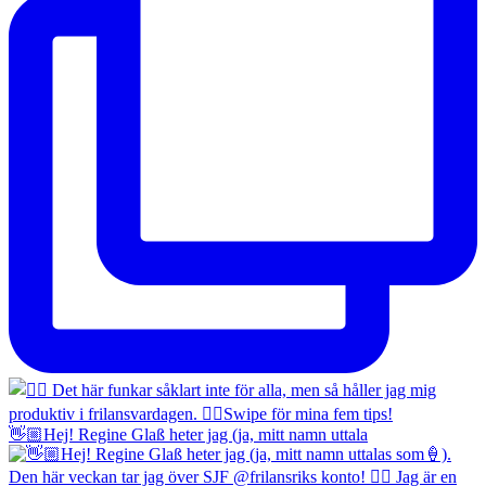
👋🏼Hej! Regine Glaß heter jag (ja, mitt namn uttala