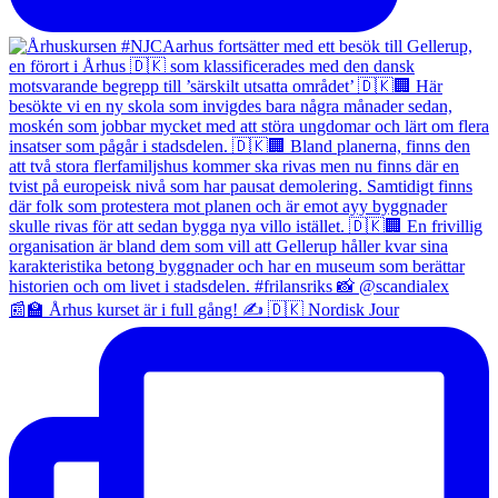
📰🏫 Århus kurset är i full gång! ✍️ 🇩🇰 Nordisk Jour