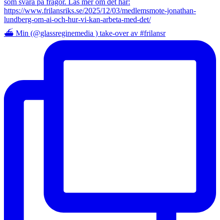
⛴️ Min (@glassreginemedia ) take-over av #frilansr