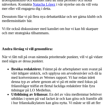
arbetsplatsklubb och kansliet med att hitta personer och stötta
nätverken. Kontakta
Natacha López
i vår styrelse om du vill veta
mer eller vill engagera dig i detta.
Dessutom filar vi på flera nya debattartiklar och ser gärna klubb och
medlemsinitiativ här.
Vi för också diskussioner med kansliet om hur vi kan bli skarpare
och mer strategiska tillsammans.
Andra förslag vi vill genomföra:
När vi fått rull på ovan nämnda prioriterade punkter, vill vi gå vidare
med några av dessa punkter.
Besöka redaktörer.
Främst på de arbetsplatser som svarat på
vårt tidigare utskick, och upplysa om arvodesnivåer och då ta
med kortversionen av Wernes rapport. Vi har redan inlett
denna typ av arbete genom att vi på ett möte med fokus på
frilansfrågor träffat ett flertal fackliga redaktörer från fyra
tidningar på LO Mediehus.
Utbildning av frilansar.
En del av våra medlemmar behöver
utbildas i synen på vad facket är och kan göra och framför allt
i hur frilanskalkylatorn kan göra nytta. Vi måste se till att fler