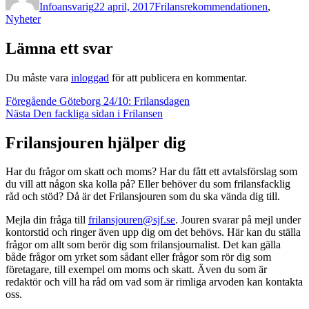
Infoansvarig
22 april, 2017
Frilansrekommendationen
,
Nyheter
Lämna ett svar
Du måste vara
inloggad
för att publicera en kommentar.
Inläggsnavigering
Föregående
Föregående
Göteborg 24/10: Frilansdagen
Nästa
inlägg:
Nästa
Den fackliga sidan i Frilansen
inlägg:
Frilansjouren hjälper dig
Har du frågor om skatt och moms? Har du fått ett avtalsförslag som
du vill att någon ska kolla på? Eller behöver du som frilansfacklig
råd och stöd? Då är det Frilansjouren som du ska vända dig till.
Mejla din fråga till
frilansjouren@sjf.se
. Jouren svarar på mejl under
kontorstid och ringer även upp dig om det behövs. Här kan du ställa
frågor om allt som berör dig som frilansjournalist. Det kan gälla
både frågor om yrket som sådant eller frågor som rör dig som
företagare, till exempel om moms och skatt. Även du som är
redaktör och vill ha råd om vad som är rimliga arvoden kan kontakta
oss.