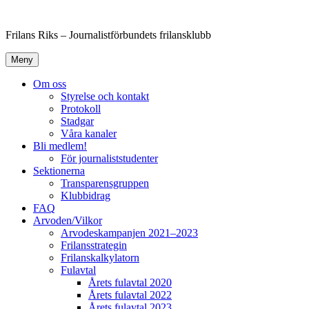
Hoppa
till
Frilans Riks – Journalistförbundets frilansklubb
innehåll
Meny
Om oss
Styrelse och kontakt
Protokoll
Stadgar
Våra kanaler
Bli medlem!
För journaliststudenter
Sektionerna
Transparensgruppen
Klubbidrag
FAQ
Arvoden/Vilkor
Arvodeskampanjen 2021–2023
Frilansstrategin
Frilanskalkylatorn
Fulavtal
Årets fulavtal 2020
Årets fulavtal 2022
Årets fulavtal 2023