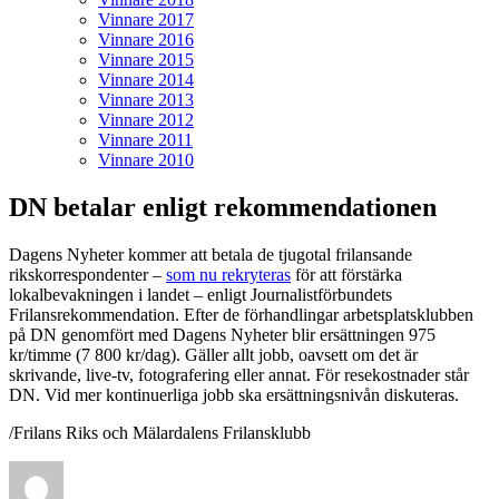
Vinnare 2017
Vinnare 2016
Vinnare 2015
Vinnare 2014
Vinnare 2013
Vinnare 2012
Vinnare 2011
Vinnare 2010
DN betalar enligt rekommendationen
Dagens Nyheter kommer att betala de tjugotal frilansande
rikskorrespondenter –
som nu rekryteras
för att förstärka
lokalbevakningen i landet – enligt Journalistförbundets
Frilansrekommendation. Efter de förhandlingar arbetsplatsklubben
på DN genomfört med Dagens Nyheter blir ersättningen 975
kr/timme (7 800 kr/dag). Gäller allt jobb, oavsett om det är
skrivande, live-tv, fotografering eller annat. För resekostnader står
DN. Vid mer kontinuerliga jobb ska ersättningsnivån diskuteras.
/Frilans Riks och Mälardalens Frilansklubb
Författare
Publicerat
Kategorier
den