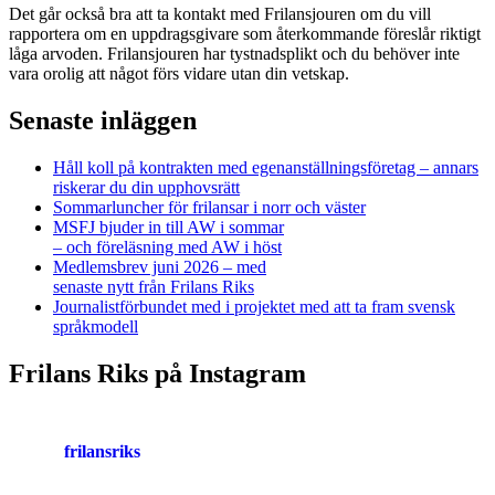
Det går också bra att ta kontakt med Frilansjouren om du vill
rapportera om en uppdragsgivare som återkommande föreslår riktigt
låga arvoden. Frilansjouren har tystnadsplikt och du behöver inte
vara orolig att något förs vidare utan din vetskap.
Senaste inläggen
Håll koll på kontrakten med egenanställningsföretag – annars
riskerar du din upphovsrätt
Sommarluncher för frilansar i norr och väster
MSFJ bjuder in till AW i sommar
– och föreläsning med AW i höst
Medlemsbrev juni 2026 – med
senaste nytt från Frilans Riks
Journalistförbundet med i projektet med att ta fram svensk
språkmodell
Frilans Riks på Instagram
frilansriks