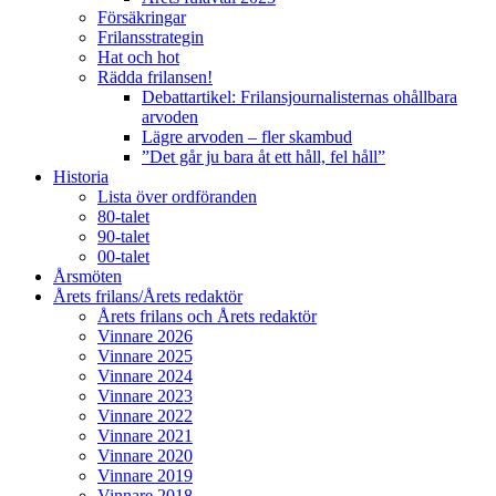
Försäkringar
Frilansstrategin
Hat och hot
Rädda frilansen!
Debattartikel: Frilansjournalisternas ohållbara
arvoden
Lägre arvoden – fler skambud
”Det går ju bara åt ett håll, fel håll”
Historia
Lista över ordföranden
80-talet
90-talet
00-talet
Årsmöten
Årets frilans/Årets redaktör
Årets frilans och Årets redaktör
Vinnare 2026
Vinnare 2025
Vinnare 2024
Vinnare 2023
Vinnare 2022
Vinnare 2021
Vinnare 2020
Vinnare 2019
Vinnare 2018