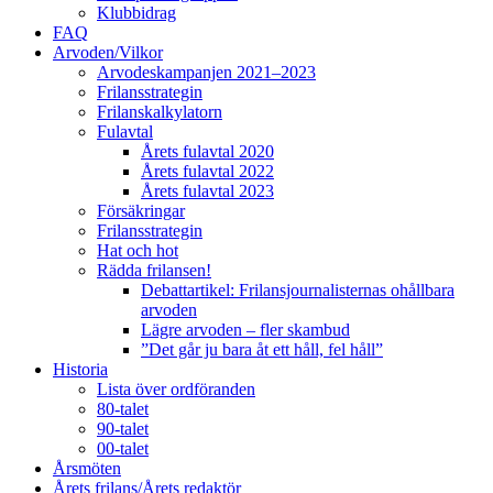
Klubbidrag
FAQ
Arvoden/Vilkor
Arvodeskampanjen 2021–2023
Frilansstrategin
Frilanskalkylatorn
Fulavtal
Årets fulavtal 2020
Årets fulavtal 2022
Årets fulavtal 2023
Försäkringar
Frilansstrategin
Hat och hot
Rädda frilansen!
Debattartikel: Frilansjournalisternas ohållbara
arvoden
Lägre arvoden – fler skambud
”Det går ju bara åt ett håll, fel håll”
Historia
Lista över ordföranden
80-talet
90-talet
00-talet
Årsmöten
Årets frilans/Årets redaktör