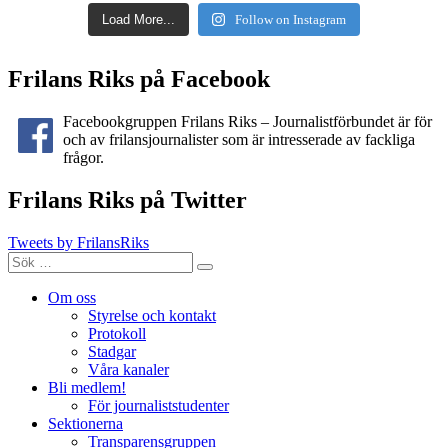
Load More...
Follow on Instagram
Frilans Riks på Facebook
Facebookgruppen Frilans Riks – Journalistförbundet är för
och av frilansjournalister som är intresserade av fackliga
frågor.
Frilans Riks på Twitter
Tweets by FrilansRiks
Sök
Sök
efter:
Om oss
Styrelse och kontakt
Protokoll
Stadgar
Våra kanaler
Bli medlem!
För journaliststudenter
Sektionerna
Transparensgruppen