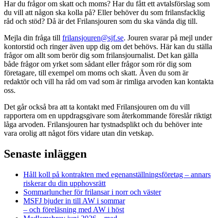
Har du frågor om skatt och moms? Har du fått ett avtalsförslag som
du vill att någon ska kolla på? Eller behöver du som frilansfacklig
råd och stöd? Då är det Frilansjouren som du ska vända dig till.
Mejla din fråga till
frilansjouren@sjf.se
. Jouren svarar på mejl under
kontorstid och ringer även upp dig om det behövs. Här kan du ställa
frågor om allt som berör dig som frilansjournalist. Det kan gälla
både frågor om yrket som sådant eller frågor som rör dig som
företagare, till exempel om moms och skatt. Även du som är
redaktör och vill ha råd om vad som är rimliga arvoden kan kontakta
oss.
Det går också bra att ta kontakt med Frilansjouren om du vill
rapportera om en uppdragsgivare som återkommande föreslår riktigt
låga arvoden. Frilansjouren har tystnadsplikt och du behöver inte
vara orolig att något förs vidare utan din vetskap.
Senaste inläggen
Håll koll på kontrakten med egenanställningsföretag – annars
riskerar du din upphovsrätt
Sommarluncher för frilansar i norr och väster
MSFJ bjuder in till AW i sommar
– och föreläsning med AW i höst