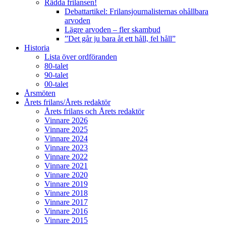
Rädda frilansen!
Debattartikel: Frilansjournalisternas ohållbara
arvoden
Lägre arvoden – fler skambud
”Det går ju bara åt ett håll, fel håll”
Historia
Lista över ordföranden
80-talet
90-talet
00-talet
Årsmöten
Årets frilans/Årets redaktör
Årets frilans och Årets redaktör
Vinnare 2026
Vinnare 2025
Vinnare 2024
Vinnare 2023
Vinnare 2022
Vinnare 2021
Vinnare 2020
Vinnare 2019
Vinnare 2018
Vinnare 2017
Vinnare 2016
Vinnare 2015