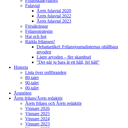
Frilanskalkylatorn
Fulavtal
Årets fulavtal 2020
Årets fulavtal 2022
Årets fulavtal 2023
Försäkringar
Frilansstrategin
Hat och hot
Rädda frilansen!
Debattartikel: Frilansjournalisternas ohållbara
arvoden
Lägre arvoden – fler skambud
”Det går ju bara åt ett håll, fel håll”
Historia
Lista över ordföranden
80-talet
90-talet
00-talet
Årsmöten
Årets frilans/Årets redaktör
Årets frilans och Årets redaktör
Vinnare 2026
Vinnare 2025
Vinnare 2024
Vinnare 2023