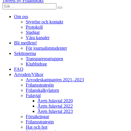
Tweets by FrilansRiks
Sök
Sök
efter:
Om oss
Styrelse och kontakt
Protokoll
Stadgar
Våra kanaler
Bli medlem!
För journaliststudenter
Sektionerna
Transparensgruppen
Klubbidrag
FAQ
Arvoden/Vilkor
Arvodeskampanjen 2021–2023
Frilansstrategin
Frilanskalkylatorn
Fulavtal
Årets fulavtal 2020
Årets fulavtal 2022
Årets fulavtal 2023
Försäkringar
Frilansstrategin
Hat och hot