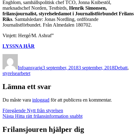
Engblom, samhällspolitisk chef TCO, Jonna Knibestöl,
marknadschef Norden, Testbirds,
Henrik Simonsen,
frilansjournalist, styrelseledamot i Journalistförbundet Frilans
Riks
. Samtalsledare: Jonas Nordling, ordförande
Journalistförbundet. Från Almedalen 180702.
Vinjett: Hergé/M. Ashraf”
LYSSNA HÄR
Författare
Publicerat
Kategorier
den
Infoansvarig
3 september, 2018
3 september, 2018
Debatt
,
styrelsearbetet
Lämna ett svar
Du måste vara
inloggad
för att publicera en kommentar.
Inläggsnavigering
Föregående
Föregående
Nytt från styrelsen
Nästa
inlägg:
Nästa
Hitta rätt frilansinformation snabbt
inlägg:
Frilansjouren hjälper dig