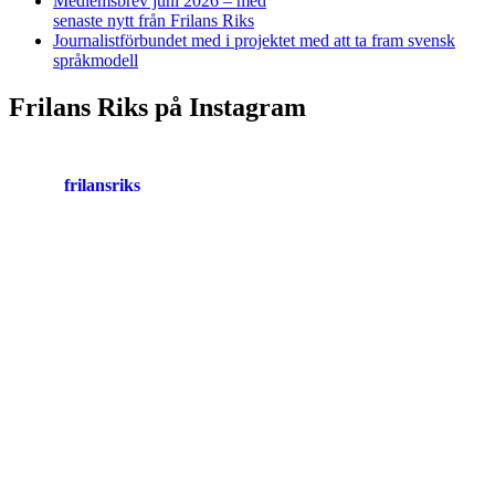
Medlemsbrev juni 2026 – med
senaste nytt från Frilans Riks
Journalistförbundet med i projektet med att ta fram svensk
språkmodell
Frilans Riks på Instagram
frilansriks