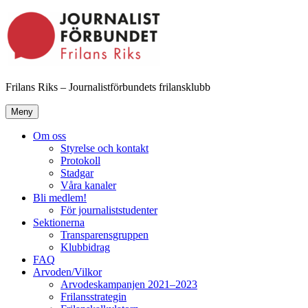
Hoppa
till
innehåll
Frilans Riks – Journalistförbundets frilansklubb
Meny
Om oss
Styrelse och kontakt
Protokoll
Stadgar
Våra kanaler
Bli medlem!
För journaliststudenter
Sektionerna
Transparensgruppen
Klubbidrag
FAQ
Arvoden/Vilkor
Arvodeskampanjen 2021–2023
Frilansstrategin