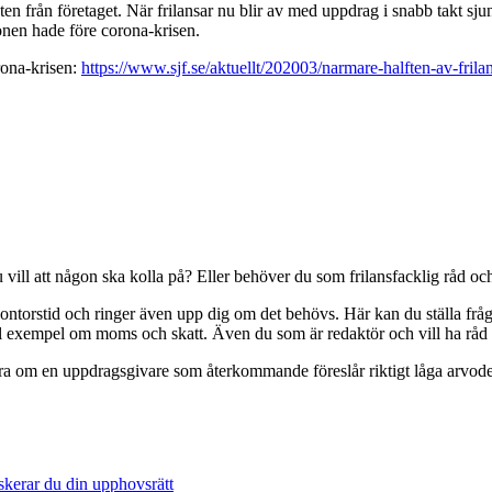
 från företaget. När frilansar nu blir av med uppdrag i snabb takt sju
sonen hade före corona-krisen.
rona-krisen:
https://www.sjf.se/aktuellt/202003/narmare-halften-av-frila
vill att någon ska kolla på? Eller behöver du som frilansfacklig råd och
ontorstid och ringer även upp dig om det behövs. Här kan du ställa fråg
till exempel om moms och skatt. Även du som är redaktör och vill ha rå
era om en uppdragsgivare som återkommande föreslår riktigt låga arvoden.
skerar du din upphovsrätt