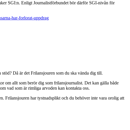
nker SGI:n. Enligt Journalistförbundet bör därför SGI-nivån för
nsarna-har-forlorat-uppdrag
 stöd? Då är det Frilansjouren som du ska vända dig till.
or om allt som berör dig som frilansjournalist. Det kan gälla både
d om vad som är rimliga arvoden kan kontakta oss.
 Frilansjouren har tystnadsplikt och du behöver inte vara orolig att