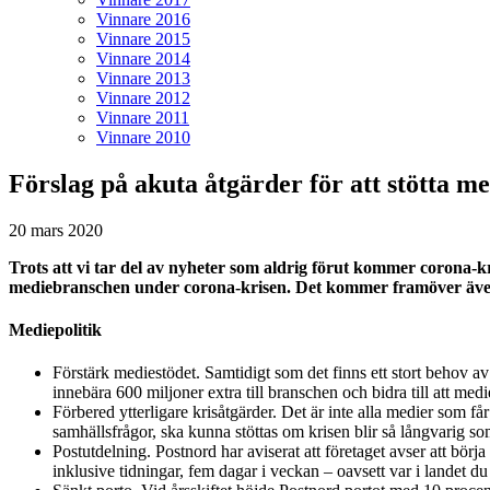
Vinnare 2016
Vinnare 2015
Vinnare 2014
Vinnare 2013
Vinnare 2012
Vinnare 2011
Vinnare 2010
Förslag på akuta åtgärder för att stötta 
20 mars 2020
Trots att vi tar del av nyheter som aldrig förut kommer corona-kr
mediebranschen under corona-krisen. Det kommer framöver även be
Mediepolitik
Förstärk mediestödet. Samtidigt som det finns ett stort behov av 
innebära 600 miljoner extra till branschen och bidra till att med
Förbered ytterligare krisåtgärder. Det är inte alla medier som f
samhällsfrågor, ska kunna stöttas om krisen blir så långvarig so
Postutdelning. Postnord har aviserat att företaget avser att bör
inklusive tidningar, fem dagar i veckan – oavsett var i landet d