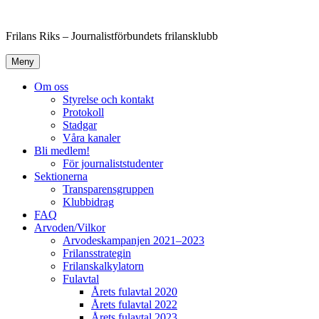
Hoppa
till
Frilans Riks – Journalistförbundets frilansklubb
innehåll
Meny
Om oss
Styrelse och kontakt
Protokoll
Stadgar
Våra kanaler
Bli medlem!
För journaliststudenter
Sektionerna
Transparensgruppen
Klubbidrag
FAQ
Arvoden/Vilkor
Arvodeskampanjen 2021–2023
Frilansstrategin
Frilanskalkylatorn
Fulavtal
Årets fulavtal 2020
Årets fulavtal 2022
Årets fulavtal 2023