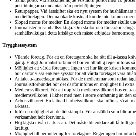
Sänkt porto. Vid årsskiftet höjde Postnord portot med 10 procent
posttidningarna undantas från portohöjningen.
Returpapper. Vid årsskiftet ska ett nytt system för hushållsnär
medieföretagen. Denna ökade kostnad kunde inte komma mer oläg
Slopad moms för medier. En slopad moms för medier skulle und
Journalister är samhällsviktiga. Om skolor och förskolor stängs
samhällsviktiga i detta krisläge och måste erbjudas barnomsorg
Trygghetssystem
Vilande företag. För att en företagare ska ha rätt till a-kassa kr
gång. Enligt Journalistförbundet bör en tillfällig regel införas s
Möjlighet att vårda företaget. Ingen vet hur länge krisen kommer
bör därför vissa enklare sysslor för att vårda företaget vara tillå
Antalet a-kassedagar utökas. För de medlemmar som redan tagit ut
Journalistförbundet bör det därför införas en möjlighet till extra 
Medlemsvillkoret. För att uppfylla medlemsvillkoret hos en a-kas
medlemsvillkoret, i likhet med men i större omfattning än den 
Arbetsvillkoret. En lättnad i arbetsvillkoret ska införas, så att 
a-kassa.
Inför en möjlighet att deltidsstämpla. För anställda som blir arb
verksamhet helt försvinna.
Höj lägsta nivån i a-kassan. Det måste bli enklare att få fullt 
kraftigt.
Möjlighet till permittering för företagare. Regeringen har infört