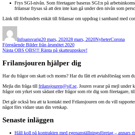
Frys SGI-nivån. Som företagare baseras SGI:n på arbetsinkomsten
frilansar frysas så att den inte kan gå under den nivån som per
Länk till förbundets enkät till frilansar om uppdrag i samband med co
Författare
Publicerat
Kategorier
Etiketter
den
Infoansvarig
20 mars, 2020
28 mars, 2020
Nyheter
Corona
Inläggsnavigering
Föregående
Föregående
Bilder från årsmötet 2020
Nästa
inlägg:
Nästa
OBS OBS!!! Ränta på skatteuppskov!
inlägg:
Frilansjouren hjälper dig
Har du frågor om skatt och moms? Har du fått ett avtalsförslag som du 
Mejla din fråga till
frilansjouren@sjf.se
. Jouren svarar på mejl under k
frågor om yrket som sådant eller frågor som rör dig som företagare, 
Det går också bra att ta kontakt med Frilansjouren om du vill rapport
något förs vidare utan din vetskap.
Senaste inläggen
Håll koll på kontrakten med egenanställningsföretag – annars ri