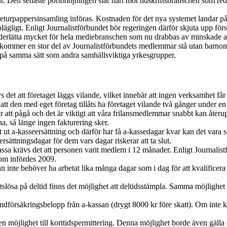
. Den senaste portohöjningen slår hårt mot tidskriftsbranschen som reda
a returpappersinsamling införas. Kostnaden för det nya systemet landar 
ligt. Enligt Journalistförbundet bör regeringen därför skjuta upp förs
erlätta mycket för hela mediebranschen som nu drabbas av minskade a
 kommer en stor del av Journalistförbundets medlemmar stå utan barnomsor
 på samma sätt som andra samhällsviktiga yrkesgrupper.
ävs det att företaget läggs vilande, vilket innebär att ingen verksamhet få
å att den med eget företag tillåts ha företaget vilande två gånger under e
 att pågå och det är viktigt att våra frilansmedlemmar snabbt kan återu
tna, så länge ingen fakturering sker.
 a-kasseersättning och därför har få a-kassedagar kvar kan det vara svå
ersättningsdagar för dem vars dagar riskerar att ta slut.
sa krävs det att personen varit medlem i 12 månader. Enligt Journalistför
som infördes 2009.
man inte behöver ha arbetat lika många dagar som i dag för att kvalificera
etslösa på deltid finns det möjlighet att deltidsstämpla. Samma möjlighet
grundförsäkringsbelopp från a-kassan (drygt 8000 kr före skatt). Om inte
 en möjlighet till korttidspermittering. Denna möjlighet borde även gälla