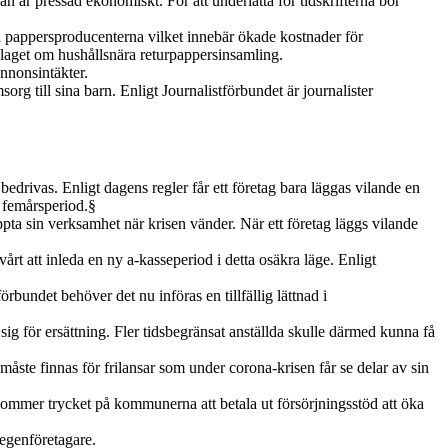
n är pressad ekonomiskt. För att underlätta för tidskrifterna bör
på pappersproducenterna vilket innebär ökade kostnader för
laget om hushållsnära returpappersinsamling.
nnonsintäkter.
g till sina barn. Enligt Journalistförbundet är journalister
r bedrivas. Enligt dagens regler får ett företag bara läggas vilande en
n femårsperiod.§
ppta sin verksamhet när krisen vänder. När ett företag läggs vilande
rt att inleda en ny a-kasseperiod i detta osäkra läge. Enligt
bundet behöver det nu införas en tillfällig lättnad i
 sig för ersättning. Fler tidsbegränsat anställda skulle därmed kunna få
 måste finnas för frilansar som under corona-krisen får se delar av sin
 kommer trycket på kommunerna att betala ut försörjningsstöd att öka
 egenföretagare.