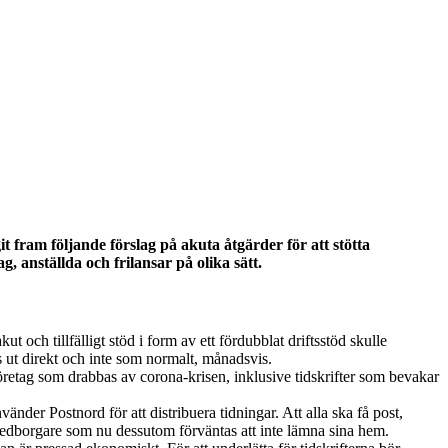
 fram följande förslag på akuta åtgärder för att stötta
 anställda och frilansar på olika sätt.
och tillfälligt stöd i form av ett fördubblat driftsstöd skulle
as ut direkt och inte som normalt, månadsvis.
företag som drabbas av corona-krisen, inklusive tidskrifter som bevakar
nder Postnord för att distribuera tidningar. Att alla ska få post,
e medborgare som nu dessutom förväntas att inte lämna sina hem.