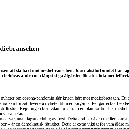
mediebranschen
isen att slå hårt mot mediebranschen. Journalistförbundet har tagit
hövas andra och långsiktiga åtgärder för att stötta medieföretag,
nyheter om corona-pandemin slår krisen hårt mot medieföretagen. Ett akut 
ierna kan fortsätt leverera nyheter till medborgarna. Pengarna bör betal
år driftsstöd. Regeringen bör redan nu ta fram en plan för hur fler medie
m vissa befarar.
ja med varannandagsutdelning av post. Detta drabbar även medier som anvä
u bor – är en demokratisk rättighet. Detta är extra viktigt för våra äldr