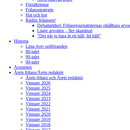
Försäkringar
Frilansstrategin
Hat och hot
Rädda frilansen!
Debattartikel: Frilansjournalisternas ohållbara arv
Lägre arvoden – fler skambud
”Det går ju bara åt ett håll, fel håll”
Historia
Lista över ordföranden
80-talet
90-talet
00-talet
Årsmöten
Årets frilans/Årets redaktör
Årets frilans och Årets redaktör
Vinnare 2026
Vinnare 2025
Vinnare 2024
Vinnare 2023
Vinnare 2022
Vinnare 2021
Vinnare 2020
Vinnare 2019
Vinnare 2018
Vinnare 2017