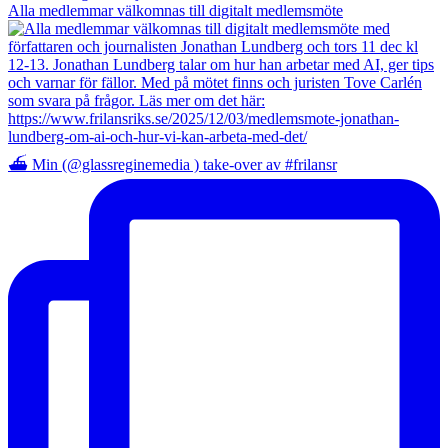
Alla medlemmar välkomnas till digitalt medlemsmöte
⛴️ Min (@glassreginemedia ) take-over av #frilansr