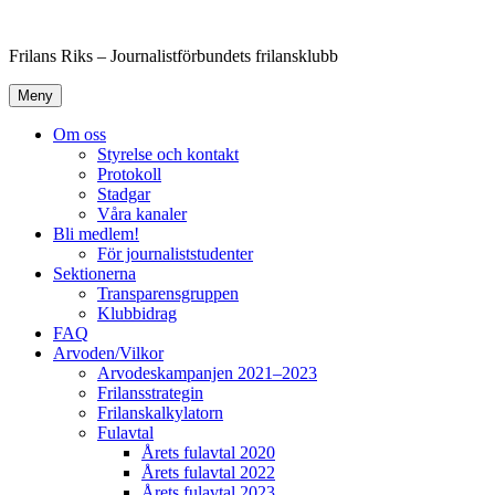
Hoppa
till
Frilans Riks – Journalistförbundets frilansklubb
innehåll
Meny
Om oss
Styrelse och kontakt
Protokoll
Stadgar
Våra kanaler
Bli medlem!
För journaliststudenter
Sektionerna
Transparensgruppen
Klubbidrag
FAQ
Arvoden/Vilkor
Arvodeskampanjen 2021–2023
Frilansstrategin
Frilanskalkylatorn
Fulavtal
Årets fulavtal 2020
Årets fulavtal 2022
Årets fulavtal 2023