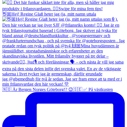
👋🏼Hej! Regine Glaß heter jag (ja, mitt namn uttala
🇳🇴 Är Bergen Norges Göteborg!? 😉🇸🇪 ✅ På västkusten