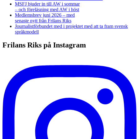
MSFJ bjuder in till AW i sommar
– och föreläsning med AW i höst
Medlemsbrev juni 2026 – med
senaste nytt från Frilans Riks
Journalistförbundet med i projektet med att ta fram svensk
språkmodell
Frilans Riks på Instagram