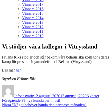
Vinnare 2017
Vinnare 2016
Vinnare 2015
Vinnare 2014
Vinnare 2013
Vinnare 2012
Vinnare 2011
Vinnare 2010
Vi stödjer våra kollegor i Vitryssland
Frilans Riks stödjer och står bakom våra belarusiska kollegor i deras
kamp för press- och yttrandefrihet i Belarus (Vitryssland).
Läs mer
här
.
Styrelsen Frilans Riks
Författare
Publicerat
Kategorier
den
Infoansvarig
12 augusti, 2020
12 augusti, 2020
Nyheter
Inläggsnavigering
Föregående
Föregående
Få nya kunskaper i höst!
Nästa
inlägg:
Nästa
”Något behöver hända den närmaste månaden”
inlägg: