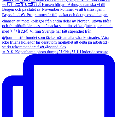
⚜️🇩🇰 Köpenhamn photo dump 🇩🇰⚜️ 🇪🇺 Under de senaste