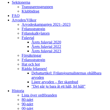
Sektionerna
Transparensgruppen
Klubbidrag
FAQ
Arvoden/Vilkor
Arvodeskampanjen 2021–2023
Frilansstrategin
Frilanskalkylatorn
Fulavtal
Årets fulavtal 2020
Årets fulavtal 2022
Årets fulavtal 2023
Försäkringar
Frilansstrategin
Hat och hot
Rädda frilansen!
Debattartikel: Frilansjournalisternas ohållbara
arvoden
Lägre arvoden – fler skambud
”Det går ju bara åt ett håll, fel håll”
Historia
Lista över ordföranden
80-talet
90-talet
00-talet