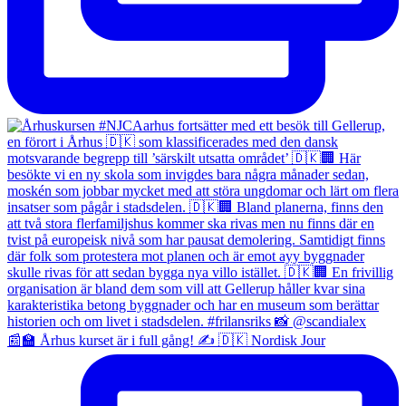
📰🏫 Århus kurset är i full gång! ✍️ 🇩🇰 Nordisk Jour