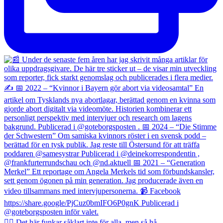
✍🏼 Det här funkar såklart inte för alla, men så hå