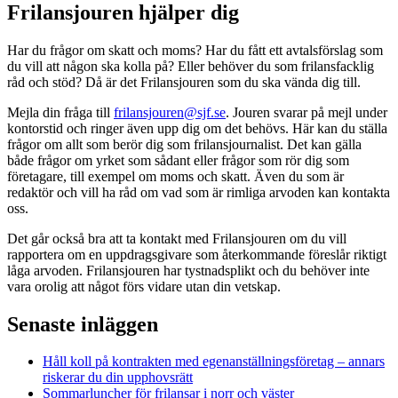
Frilansjouren hjälper dig
Har du frågor om skatt och moms? Har du fått ett avtalsförslag som
du vill att någon ska kolla på? Eller behöver du som frilansfacklig
råd och stöd? Då är det Frilansjouren som du ska vända dig till.
Mejla din fråga till
frilansjouren@sjf.se
. Jouren svarar på mejl under
kontorstid och ringer även upp dig om det behövs. Här kan du ställa
frågor om allt som berör dig som frilansjournalist. Det kan gälla
både frågor om yrket som sådant eller frågor som rör dig som
företagare, till exempel om moms och skatt. Även du som är
redaktör och vill ha råd om vad som är rimliga arvoden kan kontakta
oss.
Det går också bra att ta kontakt med Frilansjouren om du vill
rapportera om en uppdragsgivare som återkommande föreslår riktigt
låga arvoden. Frilansjouren har tystnadsplikt och du behöver inte
vara orolig att något förs vidare utan din vetskap.
Senaste inläggen
Håll koll på kontrakten med egenanställningsföretag – annars
riskerar du din upphovsrätt
Sommarluncher för frilansar i norr och väster