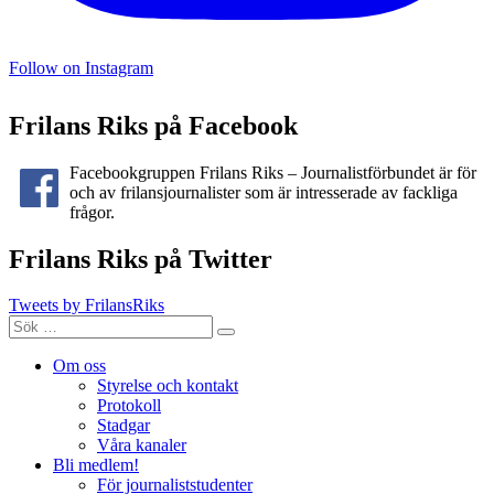
Follow on Instagram
Frilans Riks på Facebook
Facebookgruppen Frilans Riks – Journalistförbundet är för
och av frilansjournalister som är intresserade av fackliga
frågor.
Frilans Riks på Twitter
Tweets by FrilansRiks
Sök
Sök
efter:
Om oss
Styrelse och kontakt
Protokoll
Stadgar
Våra kanaler
Bli medlem!
För journaliststudenter