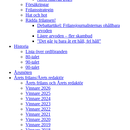
Försäkringar
Frilansstrategin
Hat och hot
Rädda frilansen!
Debattartikel: Frilansjournalisternas ohållbara
arvoden
Lägre arvoden – fler skambud
”Det går ju bara åt ett håll, fel håll”
Historia
Lista över ordföranden
80-talet
90-talet
00-talet
Årsmöten
Årets frilans/Årets redaktör
Årets frilans och Årets redaktör
Vinnare 2026
Vinnare 2025
Vinnare 2024
Vinnare 2023
Vinnare 2022
Vinnare 2021
Vinnare 2020
Vinnare 2019
Vinnare 2018