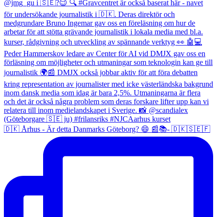
🇩🇰 Århus - Är detta Danmarks Göteborg? 😄 📰📚- 🇩🇰🇸🇪🇫