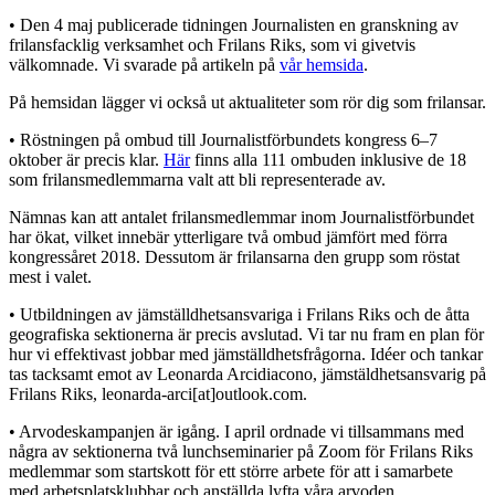
• Den 4 maj publicerade tidningen Journalisten en granskning av
frilansfacklig verksamhet och Frilans Riks, som vi givetvis
välkomnade. Vi svarade på artikeln på
vår hemsida
.
På hemsidan lägger vi också ut aktualiteter som rör dig som frilansar.
• Röstningen på ombud till Journalistförbundets kongress 6–7
oktober är precis klar.
Här
finns alla 111 ombuden inklusive de 18
som frilansmedlemmarna valt att bli representerade av.
Nämnas kan att antalet frilansmedlemmar inom Journalistförbundet
har ökat, vilket innebär ytterligare två ombud jämfört med förra
kongressåret 2018. Dessutom är frilansarna den grupp som röstat
mest i valet.
• Utbildningen av jämställdhetsansvariga i Frilans Riks och de åtta
geografiska sektionerna är precis avslutad. Vi tar nu fram en plan för
hur vi effektivast jobbar med jämställdhetsfrågorna. Idéer och tankar
tas tacksamt emot av Leonarda Arcidiacono, jämstäldhetsansvarig på
Frilans Riks, leonarda-arci[at]outlook.com.
• Arvodeskampanjen är igång. I april ordnade vi tillsammans med
några av sektionerna två lunchseminarier på Zoom för Frilans Riks
medlemmar som startskott för ett större arbete för att i samarbete
med arbetsplatsklubbar och anställda lyfta våra arvoden.