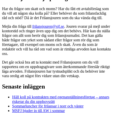
Har du frågor om skatt och moms? Har du fått ett avtalsförslag som
du vill att någon ska kolla på? Eller behöver du som frilansfacklig
råd och stöd? Då är det Frilansjouren som du ska vända dig till.
Mejla din fråga till
frilansjouren@sjf.se
. Jouren svarar på mejl under
kontorstid och ringer även upp dig om det behövs. Här kan du ställa
frågor om allt som berör dig som frilansjournalist. Det kan gälla
både frågor om yrket som sådant eller frågor som rör dig som
företagare, till exempel om moms och skatt. Även du som är
redaktör och vill ha råd om vad som är rimliga arvoden kan kontakta
oss.
Det går också bra att ta kontakt med Frilansjouren om du vill
rapportera om en uppdragsgivare som återkommande föreslår riktigt
låga arvoden. Frilansjouren har tystnadsplikt och du behöver inte
vara orolig att något förs vidare utan din vetskap.
Senaste inläggen
Håll koll på kontrakten med egenanställningsföretag – annars
riskerar du din upphovsrätt
Sommarluncher för frilansar i norr och väster
MSFJ bjuder in till AW i sommar