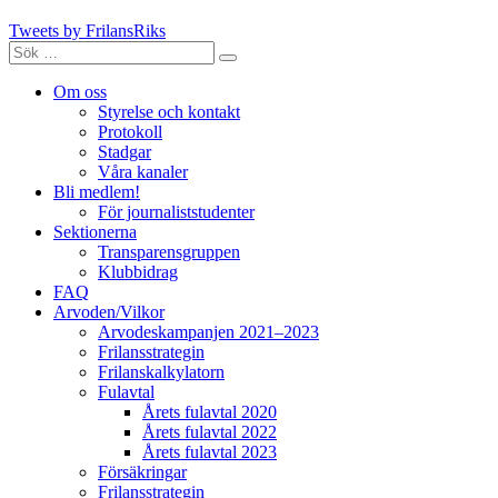
Tweets by FrilansRiks
Sök
Sök
efter:
Om oss
Styrelse och kontakt
Protokoll
Stadgar
Våra kanaler
Bli medlem!
För journaliststudenter
Sektionerna
Transparensgruppen
Klubbidrag
FAQ
Arvoden/Vilkor
Arvodeskampanjen 2021–2023
Frilansstrategin
Frilanskalkylatorn
Fulavtal
Årets fulavtal 2020
Årets fulavtal 2022
Årets fulavtal 2023
Försäkringar
Frilansstrategin