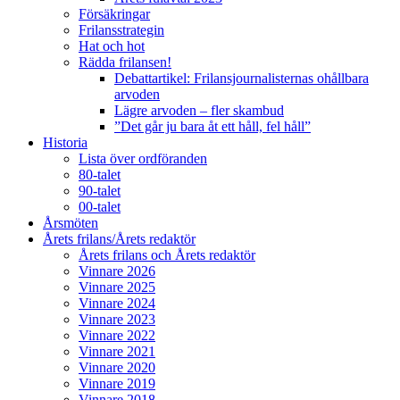
Försäkringar
Frilansstrategin
Hat och hot
Rädda frilansen!
Debattartikel: Frilansjournalisternas ohållbara
arvoden
Lägre arvoden – fler skambud
”Det går ju bara åt ett håll, fel håll”
Historia
Lista över ordföranden
80-talet
90-talet
00-talet
Årsmöten
Årets frilans/Årets redaktör
Årets frilans och Årets redaktör
Vinnare 2026
Vinnare 2025
Vinnare 2024
Vinnare 2023
Vinnare 2022
Vinnare 2021
Vinnare 2020
Vinnare 2019
Vinnare 2018