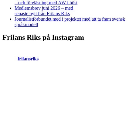
– och föreläsning med AW i höst
Medlemsbrev juni 2026 – med
senaste nytt från Frilans Riks
Journalistförbundet med i projektet med att ta fram svensk
språkmodell
Frilans Riks på Instagram
frilansriks