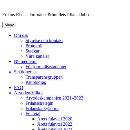
Hoppa
till
Frilans Riks – Journalistförbundets frilansklubb
innehåll
Meny
Om oss
Styrelse och kontakt
Protokoll
Stadgar
Våra kanaler
Bli medlem!
För journaliststudenter
Sektionerna
Transparensgruppen
Klubbidrag
FAQ
Arvoden/Vilkor
Arvodeskampanjen 2021–2023
Frilansstrategin
Frilanskalkylatorn
Fulavtal
Årets fulavtal 2020
Årets fulavtal 2022
Årets fulavtal 2023