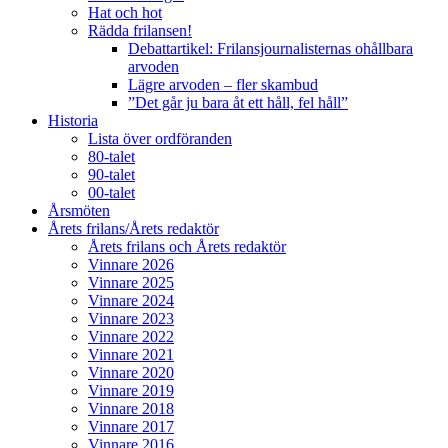
Hat och hot
Rädda frilansen!
Debattartikel: Frilansjournalisternas ohållbara
arvoden
Lägre arvoden – fler skambud
”Det går ju bara åt ett håll, fel håll”
Historia
Lista över ordföranden
80-talet
90-talet
00-talet
Årsmöten
Årets frilans/Årets redaktör
Årets frilans och Årets redaktör
Vinnare 2026
Vinnare 2025
Vinnare 2024
Vinnare 2023
Vinnare 2022
Vinnare 2021
Vinnare 2020
Vinnare 2019
Vinnare 2018
Vinnare 2017
Vinnare 2016