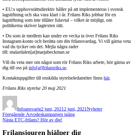
• EU:s upphovsrättsdirektiv håller på att implementeras i svensk
lagstiftning och ska vara klart i år. Frilans Riks jobbar för en
lagstiftning som inte tillåter fulavtal – vilket är möjligt, om
politikerna skriver lagtexten rätt.
• Du som är medlem kan under en vecka ta över Frilans Riks
Instagram-konto och berätta om din frilansvardag. Vi vill gärna veta
vad du tycker om det. Mejla några rader
till: malardalen[at]marjabeckman.se
Vill du veta mer om något som rör Frilans Riks arbete, hör gärna av
dig till oss på
info[at]frilansriks.se
.
Kontaktuppgifter till enskilda styrelseledamöter finns
här
.
Frilans Riks styrelse 20 maj 2021
Författare
Publicerat
Kategorier
den
Infoansvarig
2 juni, 2021
2 juni, 2021
Nyheter
Inläggsnavigering
Föregående
Föregående
Arvodeskampanjen igång
Nästa
inlägg:
Nästa
ETC-frilans? Hör av dig!
inlägg:
Frilansjouren hjälper dig