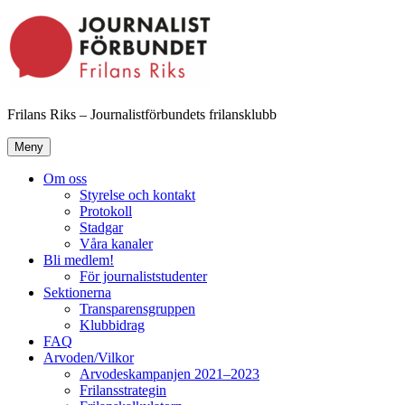
Hoppa
till
innehåll
Frilans Riks – Journalistförbundets frilansklubb
Meny
Om oss
Styrelse och kontakt
Protokoll
Stadgar
Våra kanaler
Bli medlem!
För journaliststudenter
Sektionerna
Transparensgruppen
Klubbidrag
FAQ
Arvoden/Vilkor
Arvodeskampanjen 2021–2023
Frilansstrategin