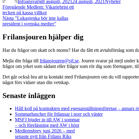
Infoansvarig
8 augusti, 2021
24 augusti, 2021
Nyheter
Inläggsnavigering
Föregående
Föregående
Medlem: Vikariebrist ett
inlägg:
tecken på kassa villkor
Nästa
Nästa
”Lukasjenka bör inte kallas
inlägg:
president i svenska medier”
Frilansjouren hjälper dig
Har du frågor om skatt och moms? Har du fått ett avtalsförslag som du 
Mejla din fråga till
frilansjouren@sjf.se
. Jouren svarar på mejl under k
frågor om yrket som sådant eller frågor som rör dig som företagare, 
Det går också bra att ta kontakt med Frilansjouren om du vill rapport
något förs vidare utan din vetskap.
Senaste inläggen
Håll koll på kontrakten med egenanställningsföretag – annars ri
Sommarluncher för frilansar i norr och väster
MSFJ bjuder in till AW i sommar
– och föreläsning med AW i höst
Medlemsbrev juni 2026 – med
senaste nytt från Frilans Riks