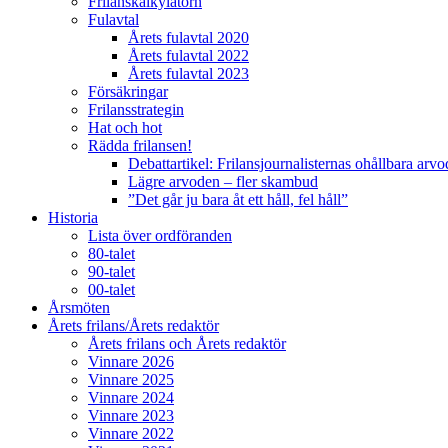
Frilanskalkylatorn
Fulavtal
Årets fulavtal 2020
Årets fulavtal 2022
Årets fulavtal 2023
Försäkringar
Frilansstrategin
Hat och hot
Rädda frilansen!
Debattartikel: Frilansjournalisternas ohållbara arv
Lägre arvoden – fler skambud
”Det går ju bara åt ett håll, fel håll”
Historia
Lista över ordföranden
80-talet
90-talet
00-talet
Årsmöten
Årets frilans/Årets redaktör
Årets frilans och Årets redaktör
Vinnare 2026
Vinnare 2025
Vinnare 2024
Vinnare 2023
Vinnare 2022