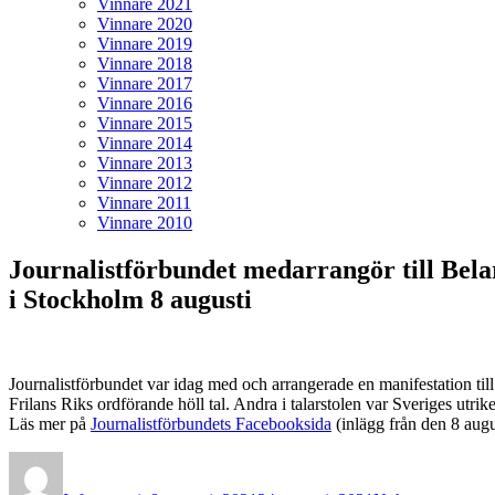
Vinnare 2021
Vinnare 2020
Vinnare 2019
Vinnare 2018
Vinnare 2017
Vinnare 2016
Vinnare 2015
Vinnare 2014
Vinnare 2013
Vinnare 2012
Vinnare 2011
Vinnare 2010
Journalistförbundet medarrangör till Bel
i Stockholm 8 augusti
Journalistförbundet var idag med och arrangerade en manifestation till
Frilans Riks ordförande höll tal. Andra i talarstolen var Sveriges utrik
Läs mer på
Journalistförbundets Facebooksida
(inlägg från den 8 augu
Författare
Publicerat
Kategorier
den