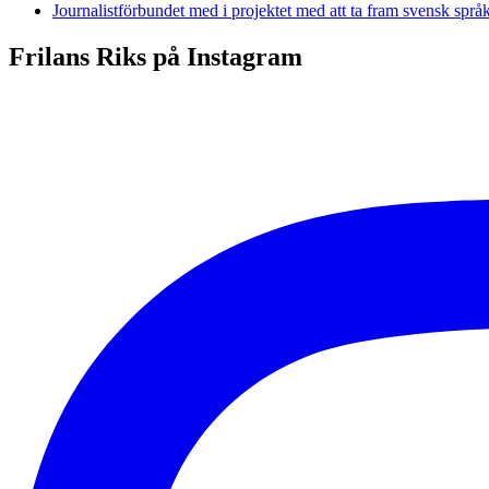
Journalistförbundet med i projektet med att ta fram svensk spr
Frilans Riks på Instagram