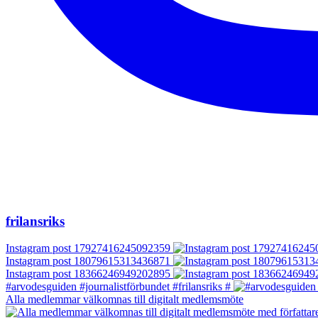
frilansriks
Instagram post 17927416245092359
Instagram post 18079615313436871
Instagram post 18366246949202895
#arvodesguiden #journalistförbundet #frilansriks #
Alla medlemmar välkomnas till digitalt medlemsmöte