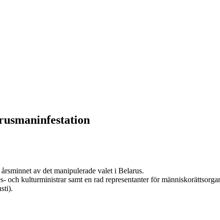
arusmaninfestation
 årsminnet av det manipulerade valet i Belarus.
es- och kulturministrar samt en rad representanter för människorättsorgani
sti).