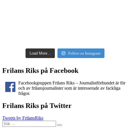
Load More...
Follow on Instagram
Frilans Riks på Facebook
Facebookgruppen Frilans Riks – Journalistförbundet är för
och av frilansjournalister som är intresserade av fackliga
frågor.
Frilans Riks på Twitter
Tweets by FrilansRiks
Sök
Sök
efter: