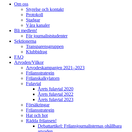
Om oss
Styrelse och kontakt
Protokoll
Stadgar
Våra kanaler
Bli medlem!
För journaliststudenter
Sektionerna
Transparensgruppen
Klubbidrag
FAQ
Arvoden/Vilkor
Arvodeskampanjen 2021–2023
Frilansstrategin
Frilanskalkylatorn
Fulavtal
Årets fulavtal 2020
Årets fulavtal 2022
Årets fulavtal 2023
Försäkringar
Frilansstrategin
Hat och hot
Rädda frilansen!
Debattartikel: Frilansjournalisternas ohållbara
arvoden