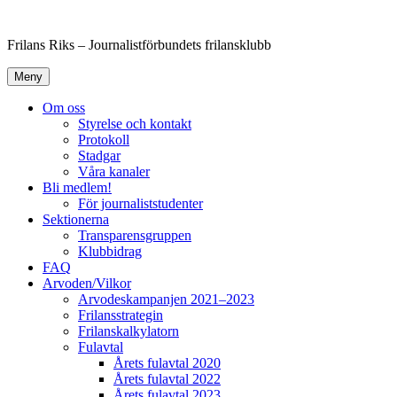
Hoppa
till
Frilans Riks – Journalistförbundets frilansklubb
innehåll
Meny
Om oss
Styrelse och kontakt
Protokoll
Stadgar
Våra kanaler
Bli medlem!
För journaliststudenter
Sektionerna
Transparensgruppen
Klubbidrag
FAQ
Arvoden/Vilkor
Arvodeskampanjen 2021–2023
Frilansstrategin
Frilanskalkylatorn
Fulavtal
Årets fulavtal 2020
Årets fulavtal 2022
Årets fulavtal 2023