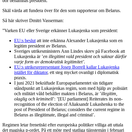
bör benämnas president.
Skäl värda att fundera över för den som rapporterar om Belarus.
Så här skriver Dmitri Vasserman:
”Varken EU eller Sverige erkänner Lukasjenka som president:
EU:s beslut
att inte erkänna Alexander Lukasjenka som en
legitim president av Belarus.
Sveriges utrikesministers Ann Lindes skrev på Facebook att
Lukasjenka är ’
en illegitimt vald president och saknar därför
varje form av demokratisk legitimitet’.
EU:s utrikesrepresentant Josep Borrell kallar Lukasjenka
istället för diktator
, ett steg mycket ovanligt i diplomatisk
praxis.
I juni 2021 bekräftade Europaparlamentet sin tidigare
ståndpunkt att Lukasjenkas regim, som med hjälp av polisiärt
och militärt våld behåller makten i Belarus, är ’
illegitim,
olaglig och kriminell
’: ’[EU parliament] Reiterates its non-
recognition of the election of Aliaksandr Lukashenka to the
post of President of Belarus; considers the current regime in
Belarus as illegitimate, illegal and criminal’.
Regimen letar frenetiskt efter europeiska politiker villiga att uttala
det magiska p-ordet. På ett möte med statliga tjänstemän i februari