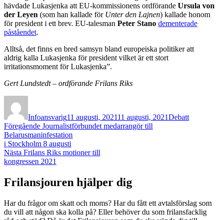
hävdade Lukasjenka att EU-kommissionens ordförande
Ursula von
der Leyen
(som han kallade för
Unter den Lajnen
) kallade honom
för president i ett brev. EU-talesman
Peter Stano
dementerade
påståendet
.
Alltså, det finns en bred samsyn bland europeiska politiker att
aldrig kalla Lukasjenka för president vilket är ett stort
irritationsmoment för Lukasjenka”.
Gert Lundstedt – ordförande Frilans Riks
Författare
Publicerat
Kategorier
den
Infoansvarig
11 augusti, 2021
11 augusti, 2021
Debatt
Inläggsnavigering
Föregående
Föregående
Journalistförbundet medarrangör till
inlägg:
Belarusmaninfestation
i Stockholm 8 augusti
Nästa
Nästa
Frilans Riks motioner till
inlägg:
kongressen 2021
Frilansjouren hjälper dig
Har du frågor om skatt och moms? Har du fått ett avtalsförslag som
du vill att någon ska kolla på? Eller behöver du som frilansfacklig