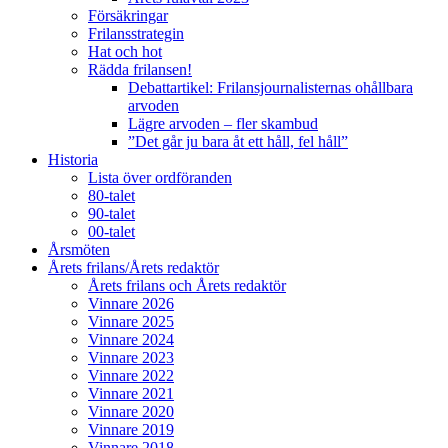
Försäkringar
Frilansstrategin
Hat och hot
Rädda frilansen!
Debattartikel: Frilansjournalisternas ohållbara
arvoden
Lägre arvoden – fler skambud
”Det går ju bara åt ett håll, fel håll”
Historia
Lista över ordföranden
80-talet
90-talet
00-talet
Årsmöten
Årets frilans/Årets redaktör
Årets frilans och Årets redaktör
Vinnare 2026
Vinnare 2025
Vinnare 2024
Vinnare 2023
Vinnare 2022
Vinnare 2021
Vinnare 2020
Vinnare 2019
Vinnare 2018