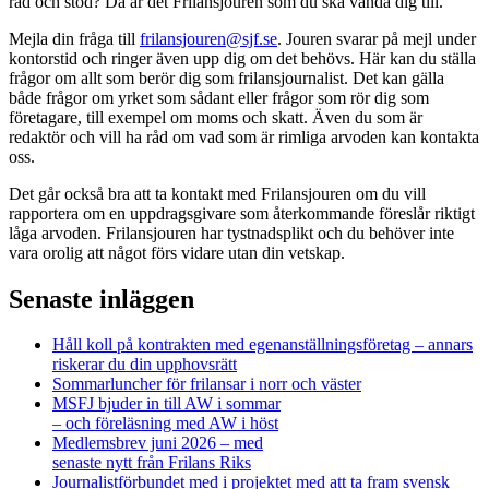
råd och stöd? Då är det Frilansjouren som du ska vända dig till.
Mejla din fråga till
frilansjouren@sjf.se
. Jouren svarar på mejl under
kontorstid och ringer även upp dig om det behövs. Här kan du ställa
frågor om allt som berör dig som frilansjournalist. Det kan gälla
både frågor om yrket som sådant eller frågor som rör dig som
företagare, till exempel om moms och skatt. Även du som är
redaktör och vill ha råd om vad som är rimliga arvoden kan kontakta
oss.
Det går också bra att ta kontakt med Frilansjouren om du vill
rapportera om en uppdragsgivare som återkommande föreslår riktigt
låga arvoden. Frilansjouren har tystnadsplikt och du behöver inte
vara orolig att något förs vidare utan din vetskap.
Senaste inläggen
Håll koll på kontrakten med egenanställningsföretag – annars
riskerar du din upphovsrätt
Sommarluncher för frilansar i norr och väster
MSFJ bjuder in till AW i sommar
– och föreläsning med AW i höst
Medlemsbrev juni 2026 – med
senaste nytt från Frilans Riks
Journalistförbundet med i projektet med att ta fram svensk