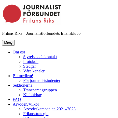
Hoppa
till
innehåll
Frilans Riks – Journalistförbundets frilansklubb
Meny
Om oss
Styrelse och kontakt
Protokoll
Stadgar
Våra kanaler
Bli medlem!
För journaliststudenter
Sektionerna
Transparensgruppen
Klubbidrag
FAQ
Arvoden/Vilkor
Arvodeskampanjen 2021–2023
Frilansstrategin