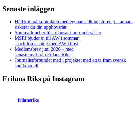
Senaste inläggen
Håll koll på kontrakten med egenanställningsföretag – annars
riskerar du din upphovsrätt
Sommarluncher för frilansar i norr och väster
MSFJ bjuder in till AW i sommar
– och föreläsning med AW i höst
Medlemsbrev juni 2026 – med
senaste nytt från Frilans Riks
Journalistförbundet med i projektet med att ta fram svensk
språkmodell
Frilans Riks på Instagram
frilansriks