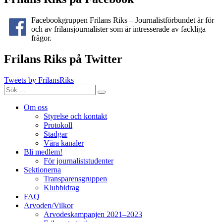
Facebookgruppen Frilans Riks – Journalistförbundet är för
och av frilansjournalister som är intresserade av fackliga
frågor.
Frilans Riks på Twitter
Tweets by FrilansRiks
Sök
Sök
efter:
Om oss
Styrelse och kontakt
Protokoll
Stadgar
Våra kanaler
Bli medlem!
För journaliststudenter
Sektionerna
Transparensgruppen
Klubbidrag
FAQ
Arvoden/Vilkor
Arvodeskampanjen 2021–2023