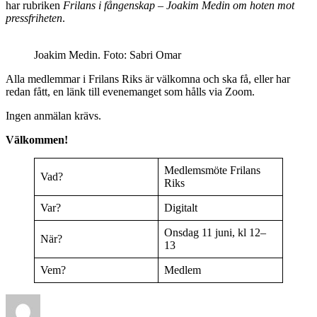
har rubriken
Frilans i fångenskap – Joakim Medin om hoten mot
pressfriheten
.
Joakim Medin. Foto: Sabri Omar
Alla medlemmar i Frilans Riks är välkomna och ska få, eller har
redan fått, en länk till evenemanget som hålls via Zoom.
Ingen anmälan krävs.
Välkommen!
Medlemsmöte Frilans
Vad?
Riks
Var?
Digitalt
Onsdag 11 juni, kl 12–
När?
13
Vem?
Medlem
Författare
Publicerat
Kategorier
den