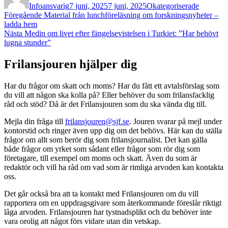
Infoansvarig
7 juni, 2025
7 juni, 2025
Okategoriserade
Inläggsnavigering
Föregående
Föregående
Material från lunchföreläsning om forskningsnyheter –
inlägg:
ladda hem
Nästa
Nästa
Medin om livet efter fängelsevistelsen i Turkiet: ”Har behövt
inlägg:
lugna stunder”
Frilansjouren hjälper dig
Har du frågor om skatt och moms? Har du fått ett avtalsförslag som
du vill att någon ska kolla på? Eller behöver du som frilansfacklig
råd och stöd? Då är det Frilansjouren som du ska vända dig till.
Mejla din fråga till
frilansjouren@sjf.se
. Jouren svarar på mejl under
kontorstid och ringer även upp dig om det behövs. Här kan du ställa
frågor om allt som berör dig som frilansjournalist. Det kan gälla
både frågor om yrket som sådant eller frågor som rör dig som
företagare, till exempel om moms och skatt. Även du som är
redaktör och vill ha råd om vad som är rimliga arvoden kan kontakta
oss.
Det går också bra att ta kontakt med Frilansjouren om du vill
rapportera om en uppdragsgivare som återkommande föreslår riktigt
låga arvoden. Frilansjouren har tystnadsplikt och du behöver inte
vara orolig att något förs vidare utan din vetskap.