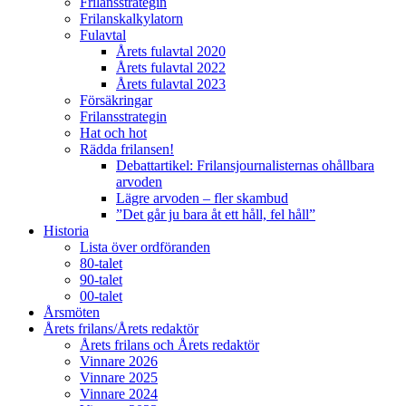
Frilansstrategin
Frilanskalkylatorn
Fulavtal
Årets fulavtal 2020
Årets fulavtal 2022
Årets fulavtal 2023
Försäkringar
Frilansstrategin
Hat och hot
Rädda frilansen!
Debattartikel: Frilansjournalisternas ohållbara
arvoden
Lägre arvoden – fler skambud
”Det går ju bara åt ett håll, fel håll”
Historia
Lista över ordföranden
80-talet
90-talet
00-talet
Årsmöten
Årets frilans/Årets redaktör
Årets frilans och Årets redaktör
Vinnare 2026
Vinnare 2025
Vinnare 2024