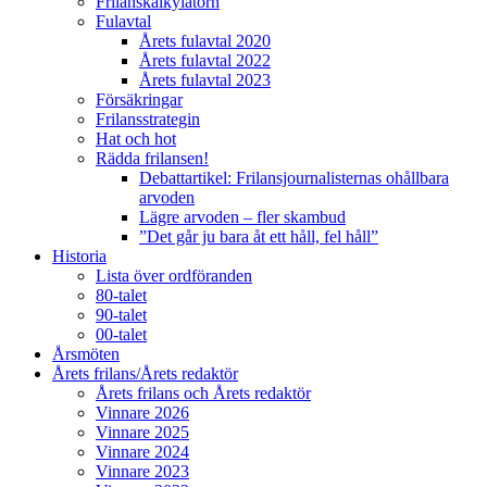
Frilanskalkylatorn
Fulavtal
Årets fulavtal 2020
Årets fulavtal 2022
Årets fulavtal 2023
Försäkringar
Frilansstrategin
Hat och hot
Rädda frilansen!
Debattartikel: Frilansjournalisternas ohållbara
arvoden
Lägre arvoden – fler skambud
”Det går ju bara åt ett håll, fel håll”
Historia
Lista över ordföranden
80-talet
90-talet
00-talet
Årsmöten
Årets frilans/Årets redaktör
Årets frilans och Årets redaktör
Vinnare 2026
Vinnare 2025
Vinnare 2024
Vinnare 2023