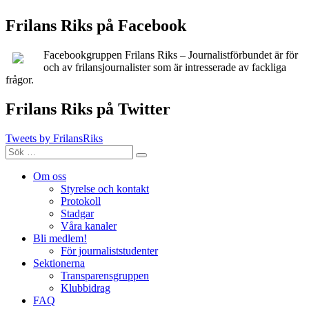
Frilans Riks på Facebook
Facebookgruppen Frilans Riks – Journalistförbundet är för
och av frilansjournalister som är intresserade av fackliga
frågor.
Frilans Riks på Twitter
Tweets by FrilansRiks
Sök
Sök
efter:
Om oss
Styrelse och kontakt
Protokoll
Stadgar
Våra kanaler
Bli medlem!
För journaliststudenter
Sektionerna
Transparensgruppen
Klubbidrag
FAQ