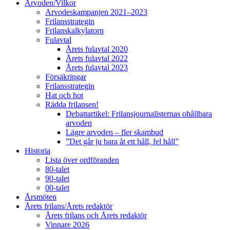
Arvoden/Vilkor
Arvodeskampanjen 2021–2023
Frilansstrategin
Frilanskalkylatorn
Fulavtal
Årets fulavtal 2020
Årets fulavtal 2022
Årets fulavtal 2023
Försäkringar
Frilansstrategin
Hat och hot
Rädda frilansen!
Debattartikel: Frilansjournalisternas ohållbara
arvoden
Lägre arvoden – fler skambud
”Det går ju bara åt ett håll, fel håll”
Historia
Lista över ordföranden
80-talet
90-talet
00-talet
Årsmöten
Årets frilans/Årets redaktör
Årets frilans och Årets redaktör
Vinnare 2026