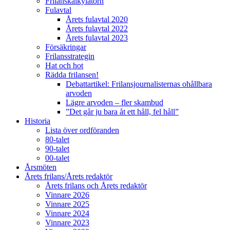
Frilanskalkylatorn
Fulavtal
Årets fulavtal 2020
Årets fulavtal 2022
Årets fulavtal 2023
Försäkringar
Frilansstrategin
Hat och hot
Rädda frilansen!
Debattartikel: Frilansjournalisternas ohållbara
arvoden
Lägre arvoden – fler skambud
”Det går ju bara åt ett håll, fel håll”
Historia
Lista över ordföranden
80-talet
90-talet
00-talet
Årsmöten
Årets frilans/Årets redaktör
Årets frilans och Årets redaktör
Vinnare 2026
Vinnare 2025
Vinnare 2024
Vinnare 2023