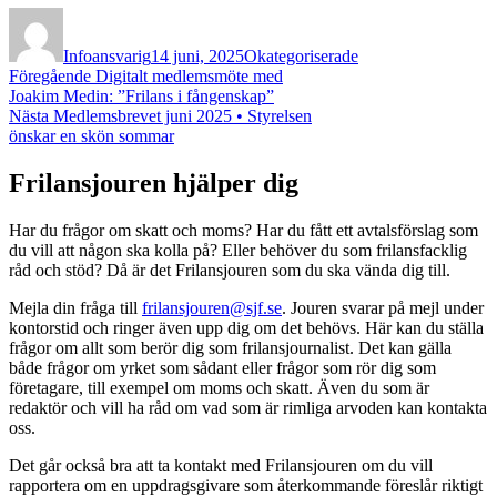
Författare
Publicerat
Kategorier
den
Infoansvarig
14 juni, 2025
Okategoriserade
Inläggsnavigering
Föregående
Föregående
Digitalt medlemsmöte med
inlägg:
Joakim Medin: ”Frilans i fångenskap”
Nästa
Nästa
Medlemsbrevet juni 2025 • Styrelsen
inlägg:
önskar en skön sommar
Frilansjouren hjälper dig
Har du frågor om skatt och moms? Har du fått ett avtalsförslag som
du vill att någon ska kolla på? Eller behöver du som frilansfacklig
råd och stöd? Då är det Frilansjouren som du ska vända dig till.
Mejla din fråga till
frilansjouren@sjf.se
. Jouren svarar på mejl under
kontorstid och ringer även upp dig om det behövs. Här kan du ställa
frågor om allt som berör dig som frilansjournalist. Det kan gälla
både frågor om yrket som sådant eller frågor som rör dig som
företagare, till exempel om moms och skatt. Även du som är
redaktör och vill ha råd om vad som är rimliga arvoden kan kontakta
oss.
Det går också bra att ta kontakt med Frilansjouren om du vill
rapportera om en uppdragsgivare som återkommande föreslår riktigt