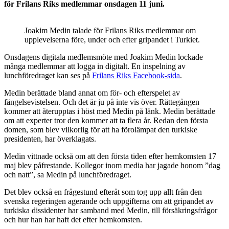
för Frilans Riks medlemmar onsdagen 11 juni.
Joakim Medin talade för Frilans Riks medlemmar om
upplevelserna före, under och efter gripandet i Turkiet.
Onsdagens digitala medlemsmöte med Joakim Medin lockade
många medlemmar att logga in digitalt. En inspelning av
lunchföredraget kan ses på
Frilans Riks Facebook-sida
.
Medin berättade bland annat om för- och efterspelet av
fängelsevistelsen. Och det är ju på inte vis över. Rättegången
kommer att återupptas i höst med Medin på länk. Medin berättade
om att experter tror den kommer att ta flera år. Redan den första
domen, som blev vilkorlig för att ha förolämpat den turkiske
presidenten, har överklagats.
Medin vittnade också om att den första tiden efter hemkomsten 17
maj blev påfrestande. Kollegor inom media har jagade honom ”dag
och natt”, sa Medin på lunchföredraget.
Det blev också en frågestund efteråt som tog upp allt från den
svenska regeringen agerande och uppgifterna om att gripandet av
turkiska dissidenter har samband med Medin, till försäkringsfrågor
och hur han har haft det efter hemkomsten.