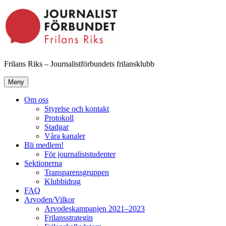
Hoppa
till
innehåll
Frilans Riks – Journalistförbundets frilansklubb
Meny
Om oss
Styrelse och kontakt
Protokoll
Stadgar
Våra kanaler
Bli medlem!
För journaliststudenter
Sektionerna
Transparensgruppen
Klubbidrag
FAQ
Arvoden/Vilkor
Arvodeskampanjen 2021–2023
Frilansstrategin