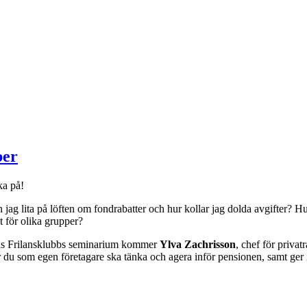
ber
ka på!
jag lita på löften om fondrabatter och hur kollar jag dolda avgifter? Hu
t för olika grupper?
ens Frilansklubbs seminarium kommer
Ylva Zachrisson
, chef för priva
r du som egen företagare ska tänka och agera inför pensionen, samt ge