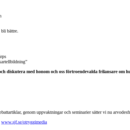
n
bli bättre.
ärps
kartellbildning”
och diskutera med honom och oss förtroendevalda frilansare om hu
debattartiklar, genom uppvaktningar och seminarier sätter vi nu arvodesf
:
www.sjf.se/otryggimedia