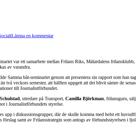
till
Stockholm:
Socialt
Lämna en kommentar
Din
framtida
pension
4
december
riet var ett samarbete mellan Frilans Riks, Mälardalens frilansklubb, E
kas av varandra.
 inledde Samma båt-seminariet genom att presentera sin rapport som han t
 än två veckors semester, att hälften uppgett att det blivit sämre de sena
ioner till Journalistförbundet.
 Schulstad
, utredare på Transport,
Camilla Björkman
, frilansguru, sä
ot i Journalistförbundets styrelse.
es upp i diskussionsgrupper, där de skulle komma med helst ett huvudf
rslag samt av Frilansstrategin som antogs av förbundsstyrelsen i fjol