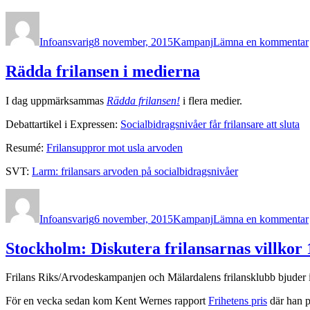
Författare
Publicerat
Kategorier
den
Infoansvarig
8 november, 2015
Kampanj
Lämna en kommentar
Rädda frilansen i medierna
I dag uppmärksammas
Rädda frilansen!
i flera medier.
Debattartikel i Expressen:
Socialbidragsnivåer får frilansare att sluta
Resumé:
Frilansuppror mot usla arvoden
SVT:
Larm: frilansars arvoden på socialbidragsnivåer
Författare
Publicerat
Kategorier
den
Infoansvarig
6 november, 2015
Kampanj
Lämna en kommentar
Stockholm: Diskutera frilansarnas villkor
Frilans Riks/Arvodeskampanjen och Mälardalens frilansklubb bjuder
För en vecka sedan kom Kent Wernes rapport
Frihetens pris
där han på