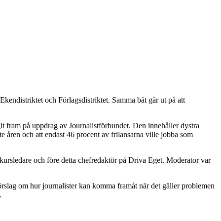
kendistriktet och Förlagsdistriktet. Samma båt går ut på att
agit fram på uppdrag av Journalistförbundet. Den innehåller dystra
ste åren och att endast 46 procent av frilansarna ville jobba som
ljkursledare och före detta chefredaktör på Driva Eget. Moderator var
örslag om hur journalister kan komma framåt när det gäller problemen
.