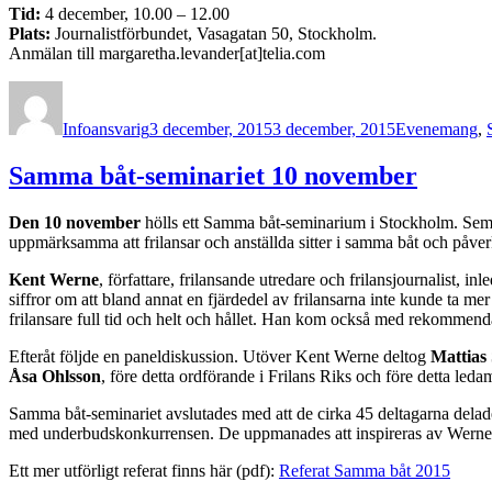
Tid:
4 december, 10.00 – 12.00
Plats:
Journalistförbundet, Vasagatan 50, Stockholm.
Anmälan till margaretha.levander[at]telia.com
Författare
Publicerat
Kategorier
den
Infoansvarig
3 december, 2015
3 december, 2015
Evenemang
,
Samma båt-seminariet 10 november
Den 10 november
hölls ett Samma båt-seminarium i Stockholm. Semina
uppmärksamma att frilansar och anställda sitter i samma båt och påver
Kent Werne
, författare, frilansande utredare och frilansjournalist,
siffror om att bland annat en fjärdedel av frilansarna inte kunde ta mer
frilansare full tid och helt och hållet. Han kom också med rekommendat
Efteråt följde en paneldiskussion. Utöver Kent Werne deltog
Mattias
Åsa Ohlsson
, före detta ordförande i Frilans Riks och före detta ledam
Samma båt-seminariet avslutades med att de cirka 45 deltagarna delad
med underbudskonkurrensen. De uppmanades att inspireras av Wernes fö
Ett mer utförligt referat finns här (pdf):
Referat Samma båt 2015