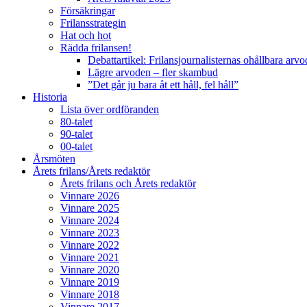
Försäkringar
Frilansstrategin
Hat och hot
Rädda frilansen!
Debattartikel: Frilansjournalisternas ohållbara arv
Lägre arvoden – fler skambud
”Det går ju bara åt ett håll, fel håll”
Historia
Lista över ordföranden
80-talet
90-talet
00-talet
Årsmöten
Årets frilans/Årets redaktör
Årets frilans och Årets redaktör
Vinnare 2026
Vinnare 2025
Vinnare 2024
Vinnare 2023
Vinnare 2022
Vinnare 2021
Vinnare 2020
Vinnare 2019
Vinnare 2018
Vinnare 2017