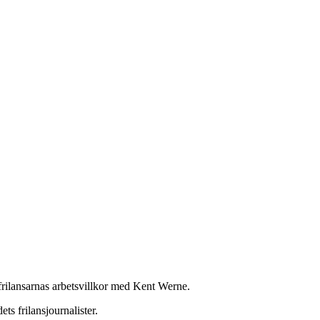
a frilansarnas arbetsvillkor med Kent Werne.
ts frilansjournalister.