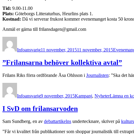
Tid:
9.00-11.00
Plats:
Göteborgs Litteraturhus, Heurlins plats 1.
Kostnad:
Då vi serverar frukost kommer evenemanget kosta 50 kronor.
Anmäl er gärna till frilansdagen@gmail.com
Författare
Publicerat
Kategorier
den
Infoansvarig
11 november, 2015
11 november, 2015
Eveneman
”Frilansarna behöver kollektiva avtal”
Frilans Riks förra ordförande Åsa Ohlsson i
Journalisten
: ”Ska det hä
Författare
Publicerat
Kategorier
den
Infoansvarig
9 november, 2015
Kampanj
,
Nyheter
Lämna en k
I SvD om frilansarvoden
Sam Sundberg, en av
debattartikelns
undertecknare, skriver på
kultur
”Får vi kvalitet från publikationer som shoppar journalistik till extrapr