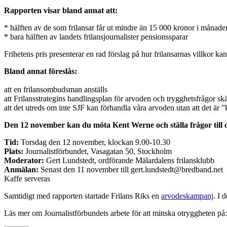
Rapporten visar bland annat att:
* hälften av de som frilansar får ut mindre än 15 000 kronor i månade
* bara hälften av landets frilansjournalister pensionssparar
Frihetens pris presenterar en rad förslag på hur frilansarnas villkor kan 
Bland annat föreslås:
att en frilansombudsman anställs
att Frilansstrategins handlingsplan för arvoden och trygghetsfrågor sk
att det utreds om inte SJF kan förhandla våra arvoden utan att det är ”
Den 12 november kan du möta Kent Werne och ställa frågor till 
Tid:
Torsdag den 12 november, klockan 9.00-10.30
Plats:
Journalistförbundet, Vasagatan 50, Stockholm
Moderator:
Gert Lundstedt, ordförande Mälardalens frilansklubb
Anmälan:
Senast den 11 november till gert.lundstedt@bredband.net
Kaffe serveras
Samtidigt med rapporten startade Frilans Riks en
arvodeskampanj
. I 
Läs mer om Journalistförbundets arbete för att minska otryggheten på