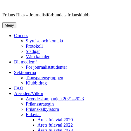
Hoppa
till
Frilans Riks – Journalistförbundets frilansklubb
innehåll
Meny
Om oss
Styrelse och kontakt
Protokoll
Stadgar
Våra kanaler
Bli medlem!
För journaliststudenter
Sektionerna
Transparensgruppen
Klubbidrag
FAQ
Arvoden/Vilkor
Arvodeskampanjen 2021–2023
Frilansstrategin
Frilanskalkylatorn
Fulavtal
Årets fulavtal 2020
Årets fulavtal 2022
Årets fulavtal 2023