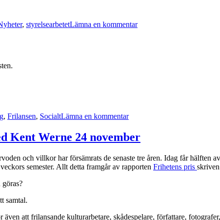
till
Samma
Nyheter
,
styrelsearbetet
Lämna en kommentar
båt-
seminariet
10
november
sten.
till
Den
g
,
Frilansen
,
Socialt
Lämna en kommentar
fackliga
sidan
i
med Kent Werne 24 november
Frilansen
#3
arvoden och villkor har försämrats de senaste tre åren. Idag får hälften a
vå veckors semester. Allt detta framgår av rapporten
Frihetens pris
skriven
n göras?
tt samtal.
or även att frilansande kulturarbetare, skådespelare, författare, fotograf