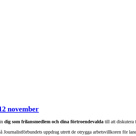
till
I
SvD
om
frilansarvoden
till
Rädda
frilansen
i
medierna
 12 november
 in
dig som frilansmedlem och dina förtroendevalda
till att diskuter
 Journalistförbundets uppdrag utrett de otrygga arbetsvillkoren för lande