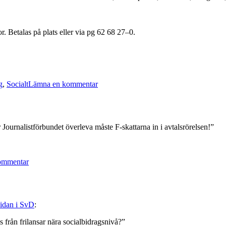
 Betalas på plats eller via pg 62 68 27–0.
till
Göteborg:
g
,
Socialt
Lämna en kommentar
Frihetens
pris
–
frukostmöte
med
r Journalistförbundet överleva måste F-skattarna in i avtalsrörelsen!”
Kent
Werne
till
24
”Frilansarna
november
ommentar
behöver
kollektiva
avtal”
sidan i SvD
:
is från frilansar nära socialbidragsnivå?”