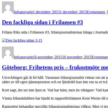
Författare
Publicerat
Kategorier
den
Infoansvarig
1 december, 2015
1 december, 2015
Evenemang
,
Den fackliga sidan i Frilansen #3
Frilans Riks sida i Frilansen #3, frilansjournalisternas bilaga i Journali
Författare
Publicerat
Kategorier
den
Infoansvarig
16 november, 2015
16 november, 2015
Eveneman
Göteborg: Frihetens pris – frukostmöte 
Utvecklingen går åt fel håll. Varannan frilansjournalist vittnar om att 
sätter av till egen tjänstepension och en fjärdedel kan inte ens ta ut t
Kort sagt, det ser inte ljust ut. Vad har hänt, men än viktigare: Vad ka
Västra frilansklubben har bjudit in rapportförfattaren Kent Werne till e
Rapporten behandlar specifikt frilansjournalisternas villkor. Men vi tr