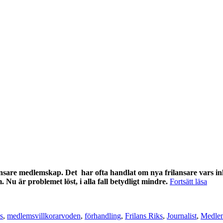
ansare medlemskap. Det har ofta handlat om nya frilansare vars i
”Lätt
. Nu är problemet löst, i alla fall betydligt mindre.
Fortsätt läsa
än
Etiketter
någo
att
s
,
medlemsvillkor
arvoden
,
förhandling
,
Frilans Riks
,
Journalist
,
Medle
bli