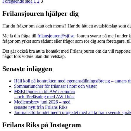
Sidnumrering
Sida
Sida
Sida
Föregående sida
1
2
3
för
Frilansjouren hjälper dig
inlägg
Har du frågor om skatt och moms? Har du fått ett avtalsförslag som du 
Mejla din fråga till
frilansjouren@sjf.se
. Jouren svarar på mejl under k
frågor om yrket som sådant eller frågor som rör dig som företagare, 
Det går också bra att ta kontakt med Frilansjouren om du vill rapport
något förs vidare utan din vetskap.
Senaste inläggen
Håll koll på kontrakten med egenanställningsföretag – annars ri
Sommarluncher för frilansar i norr och väster
MSFJ bjuder in till AW i sommar
– och föreläsning med AW i höst
Medlemsbrev juni 2026 – med
senaste nytt från Frilans Riks
Journalistförbundet med i projektet med att ta fram svensk spr
Frilans Riks på Instagram