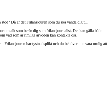
någonsin
ansmedlem”
att
bli
frilansmedlem
 stöd? Då är det Frilansjouren som du ska vända dig till.
or om allt som berör dig som frilansjournalist. Det kan gälla både
d om vad som är rimliga arvoden kan kontakta oss.
 Frilansjouren har tystnadsplikt och du behöver inte vara orolig att