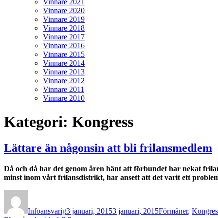
Vinnare 2021
Vinnare 2020
Vinnare 2019
Vinnare 2018
Vinnare 2017
Vinnare 2016
Vinnare 2015
Vinnare 2014
Vinnare 2013
Vinnare 2012
Vinnare 2011
Vinnare 2010
Kategori:
Kongress
Lättare än någonsin att bli frilansmedlem
Då och då har det genom åren hänt att förbundet har nekat fril
minst inom vårt frilansdistrikt, har ansett att det varit ett problem
Författare
Publicerat
Kategorier
den
Infoansvarig
3 januari, 2015
3 januari, 2015
Förmåner
,
Kongres