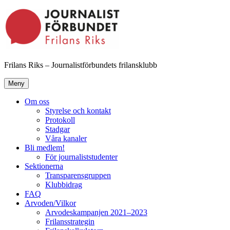
Hoppa
till
innehåll
Frilans Riks – Journalistförbundets frilansklubb
Meny
Om oss
Styrelse och kontakt
Protokoll
Stadgar
Våra kanaler
Bli medlem!
För journaliststudenter
Sektionerna
Transparensgruppen
Klubbidrag
FAQ
Arvoden/Vilkor
Arvodeskampanjen 2021–2023
Frilansstrategin