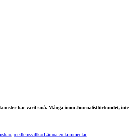
nkomster har varit små. Många inom Journalistförbundet, inte
are
till
nsin
Lättare
mskap
,
medlemsvillkor
Lämna en kommentar
än