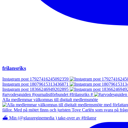
frilansriks
Instagram post 17927416245092359
Instagram post 18079615313436871
Instagram post 18366246949202895
#arvodesguiden #journalistförbundet #frilansriks #
Alla medlemmar välkomnas till digitalt medlemsmöte
⛴️ Min (@glassreginemedia ) take-over av #frilansr