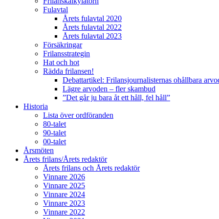
Frilanskalkylatorn
Fulavtal
Årets fulavtal 2020
Årets fulavtal 2022
Årets fulavtal 2023
Försäkringar
Frilansstrategin
Hat och hot
Rädda frilansen!
Debattartikel: Frilansjournalisternas ohållbara arv
Lägre arvoden – fler skambud
”Det går ju bara åt ett håll, fel håll”
Historia
Lista över ordföranden
80-talet
90-talet
00-talet
Årsmöten
Årets frilans/Årets redaktör
Årets frilans och Årets redaktör
Vinnare 2026
Vinnare 2025
Vinnare 2024
Vinnare 2023
Vinnare 2022