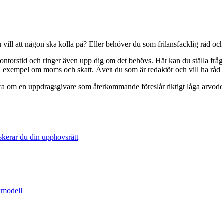
fril
vill att någon ska kolla på? Eller behöver du som frilansfacklig råd och
ontorstid och ringer även upp dig om det behövs. Här kan du ställa fråg
till exempel om moms och skatt. Även du som är redaktör och vill ha rå
era om en uppdragsgivare som återkommande föreslår riktigt låga arvoden.
skerar du din upphovsrätt
åkmodell