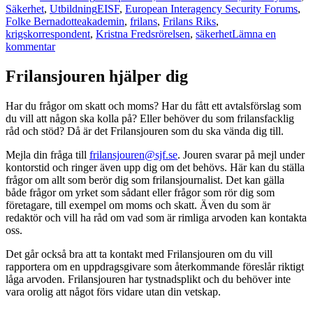
Etiketter
Säkerhet
,
Utbildning
EISF
,
European Interagency Security Forums
,
Folke Bernadotteakademin
,
frilans
,
Frilans Riks
,
krigskorrespondent
,
Kristna Fredsrörelsen
,
säkerhet
Lämna en
till
kommentar
Workshop
för
Frilansjouren hjälper dig
frilansjournalister:
Tackla
Har du frågor om skatt och moms? Har du fått ett avtalsförslag som
säkerhetsrisker
du vill att någon ska kolla på? Eller behöver du som frilansfacklig
utomlands
råd och stöd? Då är det Frilansjouren som du ska vända dig till.
Mejla din fråga till
frilansjouren@sjf.se
. Jouren svarar på mejl under
kontorstid och ringer även upp dig om det behövs. Här kan du ställa
frågor om allt som berör dig som frilansjournalist. Det kan gälla
både frågor om yrket som sådant eller frågor som rör dig som
företagare, till exempel om moms och skatt. Även du som är
redaktör och vill ha råd om vad som är rimliga arvoden kan kontakta
oss.
Det går också bra att ta kontakt med Frilansjouren om du vill
rapportera om en uppdragsgivare som återkommande föreslår riktigt
låga arvoden. Frilansjouren har tystnadsplikt och du behöver inte
vara orolig att något förs vidare utan din vetskap.