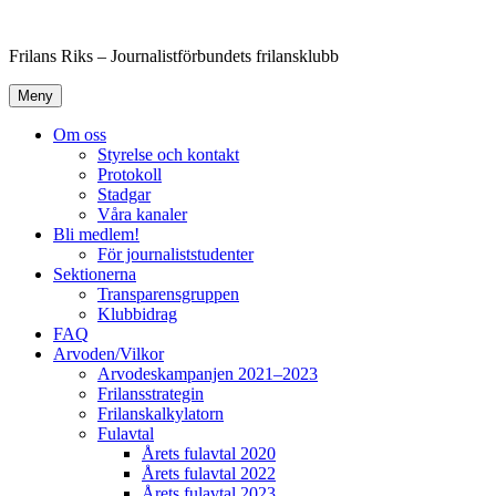
Hoppa
till
Frilans Riks – Journalistförbundets frilansklubb
innehåll
Meny
Om oss
Styrelse och kontakt
Protokoll
Stadgar
Våra kanaler
Bli medlem!
För journaliststudenter
Sektionerna
Transparensgruppen
Klubbidrag
FAQ
Arvoden/Vilkor
Arvodeskampanjen 2021–2023
Frilansstrategin
Frilanskalkylatorn
Fulavtal
Årets fulavtal 2020
Årets fulavtal 2022
Årets fulavtal 2023