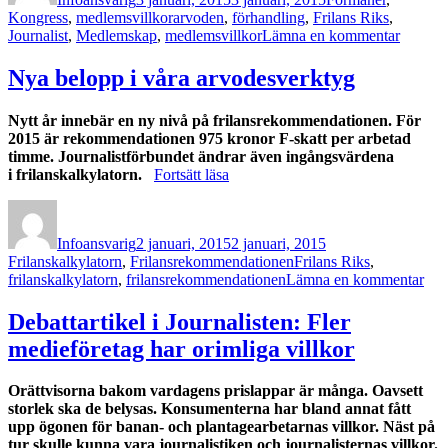
bli
Etiketter
Kongress
,
medlemsvillkor
arvoden
,
förhandling
,
Frilans Riks
,
frilansmedlem”
till
Journalist
,
Medlemskap
,
medlemsvillkor
Lämna en kommentar
Lättare
än
Nya belopp i våra arvodesverktyg
någons
att
Nytt år innebär en ny nivå på frilansrekommendationen. För
bli
2015 är rekommendationen 975 kronor F-skatt per arbetad
frilans
timme.
Journalistförbundet ändrar även ingångsvärdena
”Nya
i frilanskalkylatorn.
Fortsätt läsa
belopp
Författare
Publicerat
Kategorier
i
den
våra
Infoansvarig
2 januari, 2015
2 januari, 2015
arvodesverktyg”
Etiketter
Frilanskalkylatorn
,
Frilansrekommendationen
Frilans Riks
,
till
frilanskalkylatorn
,
frilansrekommendationen
Lämna en kommentar
Ny
bel
Debattartikel i Journalisten: Fler
i
medieföretag har orimliga villkor
vår
arv
Orättvisorna bakom vardagens prislappar är många. Oavsett
storlek ska de belysas. Konsumenterna har bland annat fått
upp ögonen för banan- och plantagearbetarnas villkor. Näst på
tur skulle kunna vara journalistiken och journalisternas villkor.