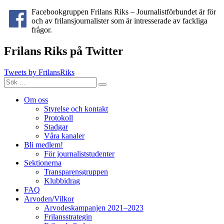
Facebookgruppen Frilans Riks – Journalistförbundet är för
och av frilansjournalister som är intresserade av fackliga
frågor.
Frilans Riks på Twitter
Tweets by FrilansRiks
Sök
Sök
efter:
Om oss
Styrelse och kontakt
Protokoll
Stadgar
Våra kanaler
Bli medlem!
För journaliststudenter
Sektionerna
Transparensgruppen
Klubbidrag
FAQ
Arvoden/Vilkor
Arvodeskampanjen 2021–2023
Frilansstrategin