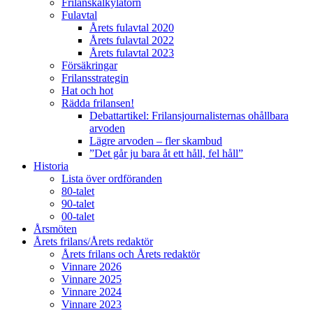
Frilanskalkylatorn
Fulavtal
Årets fulavtal 2020
Årets fulavtal 2022
Årets fulavtal 2023
Försäkringar
Frilansstrategin
Hat och hot
Rädda frilansen!
Debattartikel: Frilansjournalisternas ohållbara
arvoden
Lägre arvoden – fler skambud
”Det går ju bara åt ett håll, fel håll”
Historia
Lista över ordföranden
80-talet
90-talet
00-talet
Årsmöten
Årets frilans/Årets redaktör
Årets frilans och Årets redaktör
Vinnare 2026
Vinnare 2025
Vinnare 2024
Vinnare 2023