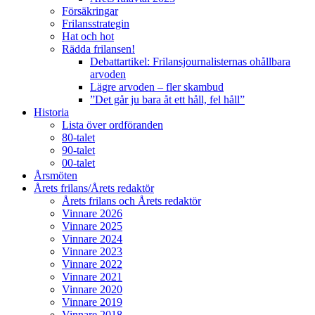
Försäkringar
Frilansstrategin
Hat och hot
Rädda frilansen!
Debattartikel: Frilansjournalisternas ohållbara
arvoden
Lägre arvoden – fler skambud
”Det går ju bara åt ett håll, fel håll”
Historia
Lista över ordföranden
80-talet
90-talet
00-talet
Årsmöten
Årets frilans/Årets redaktör
Årets frilans och Årets redaktör
Vinnare 2026
Vinnare 2025
Vinnare 2024
Vinnare 2023
Vinnare 2022
Vinnare 2021
Vinnare 2020
Vinnare 2019
Vinnare 2018