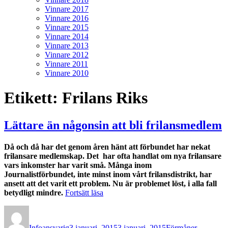
Vinnare 2017
Vinnare 2016
Vinnare 2015
Vinnare 2014
Vinnare 2013
Vinnare 2012
Vinnare 2011
Vinnare 2010
Etikett:
Frilans Riks
Lättare än någonsin att bli frilansmedlem
Då och då har det genom åren hänt att förbundet har nekat
frilansare medlemskap. Det har ofta handlat om nya frilansare
vars inkomster har varit små. Många inom
Journalistförbundet, inte minst inom vårt frilansdistrikt, har
ansett att det varit ett problem. Nu är problemet löst, i alla fall
”Lättare
betydligt mindre.
Fortsätt läsa
än
Författare
Publicerat
Kategorier
någonsin
den
att
Infoansvarig
3 januari, 2015
3 januari, 2015
Förmåner
,