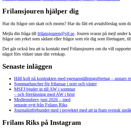
inlägg:
Frilansjouren hjälper dig
Har du frågor om skatt och moms? Har du fått ett avtalsförslag som du 
Mejla din fråga till
frilansjouren@sjf.se
. Jouren svarar på mejl under k
frågor om yrket som sådant eller frågor som rör dig som företagare, 
Det går också bra att ta kontakt med Frilansjouren om du vill rapport
något förs vidare utan din vetskap.
Senaste inläggen
Håll koll på kontrakten med egenanställningsföretag – annars ri
Sommarluncher för frilansar i norr och väster
MSFJ bjuder in till AW i sommar
– och föreläsning med AW i höst
Medlemsbrev juni 2026 – med
senaste nytt från Frilans Riks
Journalistförbundet med i projektet med att ta fram svensk spr
Frilans Riks på Instagram