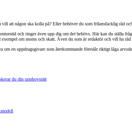
vill att någon ska kolla på? Eller behöver du som frilansfacklig råd och
ontorstid och ringer även upp dig om det behövs. Här kan du ställa fråg
till exempel om moms och skatt. Även du som är redaktör och vill ha rå
era om en uppdragsgivare som återkommande föreslår riktigt låga arvoden.
skerar du din upphovsrätt
åkmodell