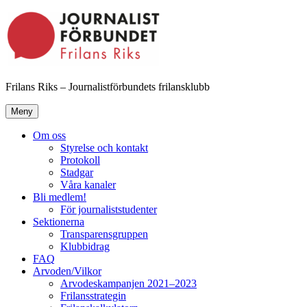
Hoppa
till
innehåll
Frilans Riks – Journalistförbundets frilansklubb
Meny
Om oss
Styrelse och kontakt
Protokoll
Stadgar
Våra kanaler
Bli medlem!
För journaliststudenter
Sektionerna
Transparensgruppen
Klubbidrag
FAQ
Arvoden/Vilkor
Arvodeskampanjen 2021–2023
Frilansstrategin