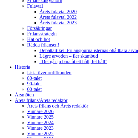
Frilanskalkylatorn
Fulavtal
Årets fulavtal 2020
Årets fulavtal 2022
Årets fulavtal 2023
Försäkringar
Frilansstrategin
Hat och hot
Rädda frilansen!
Debattartikel: Frilansjournalisternas ohållbara arv
Lägre arvoden – fler skambud
”Det går ju bara åt ett håll, fel håll”
Historia
Lista över ordföranden
80-talet
90-talet
00-talet
Årsmöten
Årets frilans/Årets redaktör
Årets frilans och Årets redaktör
Vinnare 2026
Vinnare 2025
Vinnare 2024
Vinnare 2023
Vinnare 2022