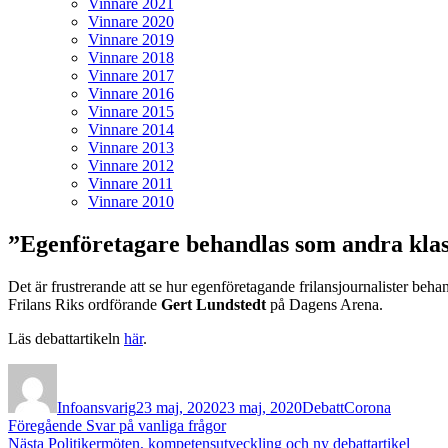
Vinnare 2021
Vinnare 2020
Vinnare 2019
Vinnare 2018
Vinnare 2017
Vinnare 2016
Vinnare 2015
Vinnare 2014
Vinnare 2013
Vinnare 2012
Vinnare 2011
Vinnare 2010
”Egenföretagare behandlas som andra klas
Det är frustrerande att se hur egenföretagande frilansjournalister beh
Frilans Riks ordförande
Gert Lundstedt
på Dagens Arena.
Läs debattartikeln
här
.
Författare
Publicerat
Kategorier
Etiketter
den
Infoansvarig
23 maj, 2020
23 maj, 2020
Debatt
Corona
Inläggsnavigering
Föregående
Föregående
Svar på vanliga frågor
Nästa
inlägg:
Nästa
Politikermöten, kompetensutveckling och ny debattartikel