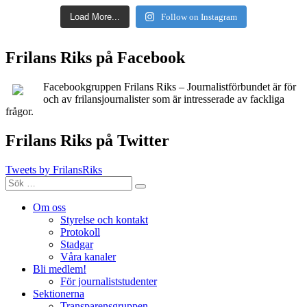
Load More...
Follow on Instagram
Frilans Riks på Facebook
Facebookgruppen Frilans Riks – Journalistförbundet är för
och av frilansjournalister som är intresserade av fackliga
frågor.
Frilans Riks på Twitter
Tweets by FrilansRiks
Sök
Sök
efter:
Om oss
Styrelse och kontakt
Protokoll
Stadgar
Våra kanaler
Bli medlem!
För journaliststudenter
Sektionerna
Transparensgruppen