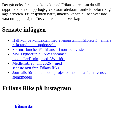
Det går också bra att ta kontakt med Frilansjouren om du vill
rapportera om en uppdragsgivare som återkommande föreslår riktigt
låga arvoden. Frilansjouren har tystnadsplikt och du behöver inte
vara orolig att något förs vidare utan din vetskap.
Senaste inläggen
Håll koll på kontrakten med egenanställningsföretag – annars
riskerar du din upphovsrätt
Sommarluncher för frilansar i norr och väster
MSFJ bjuder in till AW i sommar
– och föreläsning med AW i höst
Medlemsbrev juni 2026 – med
senaste nytt från Frilans Riks
Journalistförbundet med i projektet med att ta fram svensk
språkmodell
Frilans Riks på Instagram
frilansriks