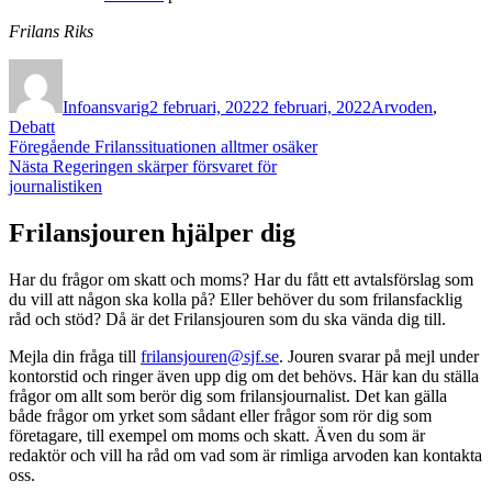
Frilans Riks
Författare
Publicerat
Kategorier
den
Infoansvarig
2 februari, 2022
2 februari, 2022
Arvoden
,
Debatt
Inläggsnavigering
Föregående
Föregående
Frilanssituationen alltmer osäker
Nästa
inlägg:
Nästa
Regeringen skärper försvaret för
inlägg:
journalistiken
Frilansjouren hjälper dig
Har du frågor om skatt och moms? Har du fått ett avtalsförslag som
du vill att någon ska kolla på? Eller behöver du som frilansfacklig
råd och stöd? Då är det Frilansjouren som du ska vända dig till.
Mejla din fråga till
frilansjouren@sjf.se
. Jouren svarar på mejl under
kontorstid och ringer även upp dig om det behövs. Här kan du ställa
frågor om allt som berör dig som frilansjournalist. Det kan gälla
både frågor om yrket som sådant eller frågor som rör dig som
företagare, till exempel om moms och skatt. Även du som är
redaktör och vill ha råd om vad som är rimliga arvoden kan kontakta
oss.