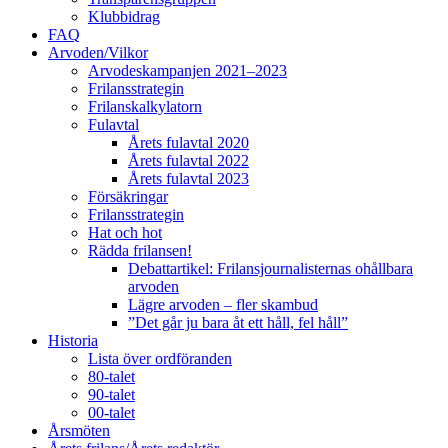
Klubbidrag
FAQ
Arvoden/Vilkor
Arvodeskampanjen 2021–2023
Frilansstrategin
Frilanskalkylatorn
Fulavtal
Årets fulavtal 2020
Årets fulavtal 2022
Årets fulavtal 2023
Försäkringar
Frilansstrategin
Hat och hot
Rädda frilansen!
Debattartikel: Frilansjournalisternas ohållbara
arvoden
Lägre arvoden – fler skambud
”Det går ju bara åt ett håll, fel håll”
Historia
Lista över ordföranden
80-talet
90-talet
00-talet
Årsmöten