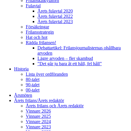
Frilanskalkylatorn
Fulavtal
Årets fulavtal 2020
Årets fulavtal 2022
Årets fulavtal 2023
Försäkringar
Frilansstrategin
Hat och hot
Rädda frilansen!
Debattartikel: Frilansjournalisternas ohållbara
arvoden
Lägre arvoden – fler skambud
”Det går ju bara åt ett håll, fel håll”
Historia
Lista över ordföranden
80-talet
90-talet
00-talet
Årsmöten
Årets frilans/Årets redaktör
Årets frilans och Årets redaktör
Vinnare 2026
Vinnare 2025
Vinnare 2024
Vinnare 2023