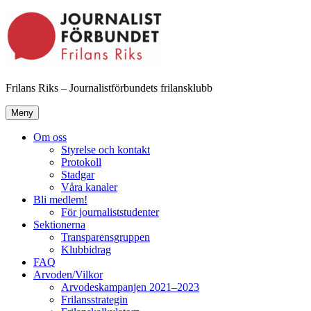
Hoppa
till
innehåll
Frilans Riks – Journalistförbundets frilansklubb
Meny
Om oss
Styrelse och kontakt
Protokoll
Stadgar
Våra kanaler
Bli medlem!
För journaliststudenter
Sektionerna
Transparensgruppen
Klubbidrag
FAQ
Arvoden/Vilkor
Arvodeskampanjen 2021–2023
Frilansstrategin